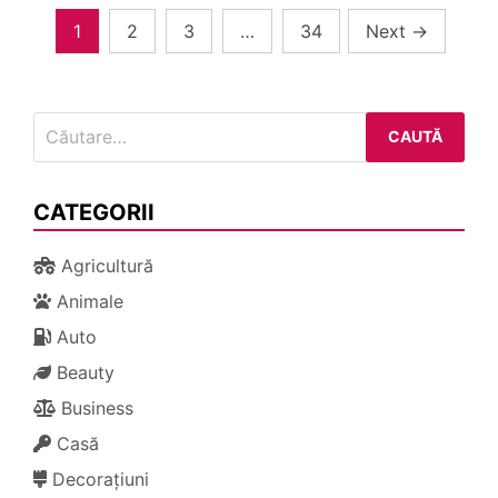
Paginație
1
2
3
…
34
Next
→
articole
Caută
după:
CATEGORII
Agricultură
Animale
Auto
Beauty
Business
Casă
Decorațiuni