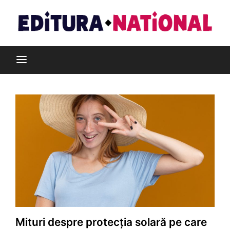
Skip
to
content
Din pasiune pentru cărți
Editura Național
Mituri despre protecția solară pe care