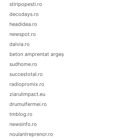
stiripopesti.ro
decodays.ro
headidea.ro
newspot.ro
dalvia.ro
beton amprentat argeș
sudhome.ro
succestotal.ro
radiopromix.ro
ziarulimpact.eu
drumulfermei.ro
tmblog.ro
newsinfo.ro
noulantreprenor.ro