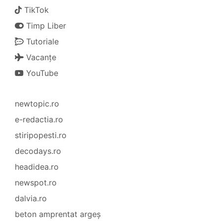
TikTok
Timp Liber
Tutoriale
Vacanțe
YouTube
newtopic.ro
e-redactia.ro
stiripopesti.ro
decodays.ro
headidea.ro
newspot.ro
dalvia.ro
beton amprentat argeș