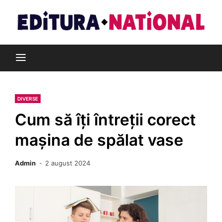
Skip
to
content
Din pasiune pentru cărți
Editura Național
DIVERSE
Cum să îți întreții corect
mașina de spălat vase
Admin
2 august 2024