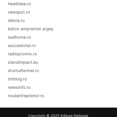
headidea.ro
newspot.ro
dalvia.ro
beton amprentat argeș
sudhome.ro
succestotal.ro
radiopromix.ro
ziarulimpact.eu
drumulfermei.ro
tmblog.ro
newsinfo.ro
noulantreprenor.ro
Copyright © 2025
Editura Național
.