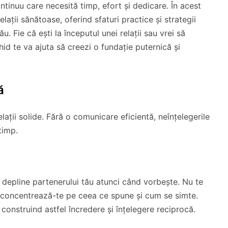
ntinuu care necesită timp, efort și dedicare. În acest
lații sănătoase, oferind sfaturi practice și strategii
u. Fie că ești la începutul unei relații sau vrei să
hid te va ajuta să creezi o fundație puternică și
ă
ații solide. Fără o comunicare eficientă, neînțelegerile
timp.
i depline partenerului tău atunci când vorbește. Nu te
i concentrează-te pe ceea ce spune și cum se simte.
 construind astfel încredere și înțelegere reciprocă.