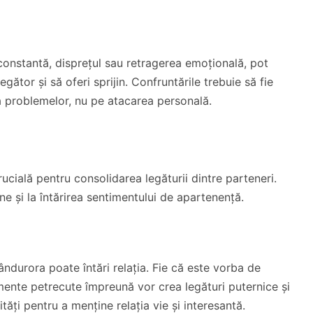
constantă, disprețul sau retragerea emoțională, pot
legător și să oferi sprijin. Confruntările trebuie să fie
a problemelor, nu pe atacarea personală.
ucială pentru consolidarea legăturii dintre parteneri.
ne și la întărirea sentimentului de apartenență.
ndurora poate întări relația. Fie că este vorba de
omente petrecute împreună vor crea legături puternice și
ități pentru a menține relația vie și interesantă.