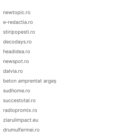
newtopic.ro
e-redactia.ro
stiripopesti.ro
decodays.ro
headidea.ro
newspot.ro
dalvia.ro
beton amprentat argeș
sudhome.ro
succestotal.ro
radiopromix.ro
ziarulimpact.eu
drumulfermei.ro