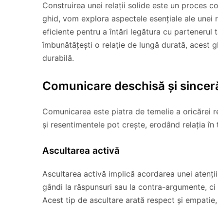
Construirea unei relații solide este un proces co
ghid, vom explora aspectele esențiale ale unei re
eficiente pentru a întări legătura cu partenerul tă
îmbunătățești o relație de lungă durată, acest g
durabilă.
Comunicare deschisă și sincer
Comunicarea este piatra de temelie a oricărei rel
și resentimentele pot crește, erodând relația în 
Ascultarea activă
Ascultarea activă implică acordarea unei atenți
gândi la răspunsuri sau la contra-argumente, c
Acest tip de ascultare arată respect și empatie,