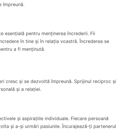
ie împreună.
 esențială pentru menținerea încrederii. Fii
încredere în tine și în relația voastră. Încrederea se
pentru a fi menținută.
eri cresc și se dezvoltă împreună. Sprijinul reciproc și
onală și a relației.
ectivele și aspirațiile individuale. Fiecare persoană
lta și a-și urmări pasiunile. Încurajează-ți partenerul