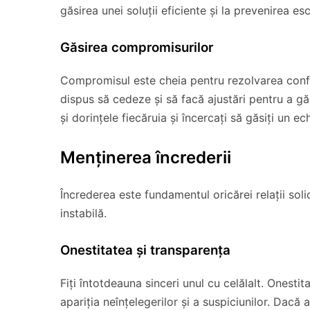
găsirea unei soluții eficiente și la prevenirea esc
Găsirea compromisurilor
Compromisul este cheia pentru rezolvarea conflic
dispus să cedeze și să facă ajustări pentru a gă
și dorințele fiecăruia și încercați să găsiți un e
Menținerea încrederii
Încrederea este fundamentul oricărei relații soli
instabilă.
Onestitatea și transparența
Fiți întotdeauna sinceri unul cu celălalt. Onesti
apariția neînțelegerilor și a suspiciunilor. Dacă