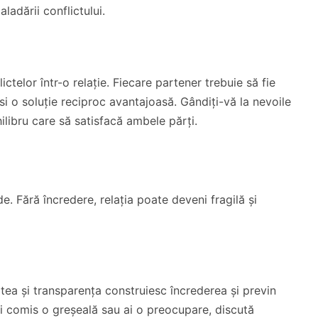
aladării conflictului.
telor într-o relație. Fiecare partener trebuie să fie
si o soluție reciproc avantajoasă. Gândiți-vă la nevoile
chilibru care să satisfacă ambele părți.
de. Fără încredere, relația poate deveni fragilă și
tatea și transparența construiesc încrederea și previn
 ai comis o greșeală sau ai o preocupare, discută