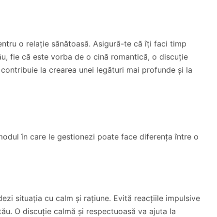
entru o relație sănătoasă. Asigură-te că îți faci timp
u, fie că este vorba de o cină romantică, o discuție
ontribuie la crearea unei legături mai profunde și la
 modul în care le gestionezi poate face diferența între o
zi situația cu calm și rațiune. Evită reacțiile impulsive
 tău. O discuție calmă și respectuoasă va ajuta la