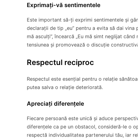
Exprimați-vă sentimentele
Este important să-ți exprimi sentimentele și gân
declarații de tip „eu” pentru a evita să dai vina
mă asculți”, încearcă „Eu mă simt neglijat când 
tensiunea și promovează o discuție constructiv
Respectul reciproc
Respectul este esențial pentru o relație sănăto
putea salva o relație deteriorată.
Apreciați diferențele
Fiecare persoană este unică și aduce perspective 
diferențele ca pe un obstacol, consideră-le o op
respectă individualitatea partenerului tău, iar r