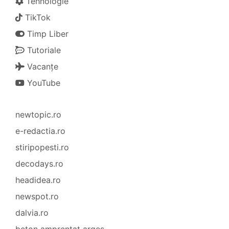
Tehnologie
TikTok
Timp Liber
Tutoriale
Vacanțe
YouTube
newtopic.ro
e-redactia.ro
stiripopesti.ro
decodays.ro
headidea.ro
newspot.ro
dalvia.ro
beton amprentat argeș