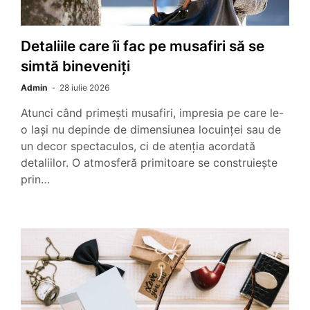
Detaliile care îi fac pe musafiri să se
simtă bineveniți
Admin
28 iulie 2026
Atunci când primești musafiri, impresia pe care le-
o lași nu depinde de dimensiunea locuinței sau de
un decor spectaculos, ci de atenția acordată
detaliilor. O atmosferă primitoare se construiește
prin…