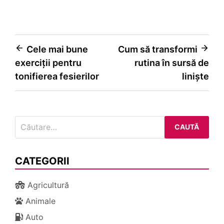
Navigare
Cele mai bune
Cum să transformi
exerciții pentru
rutina în sursă de
în
tonifierea fesierilor
liniște
articole
Caută
după:
CATEGORII
Agricultură
Animale
Auto