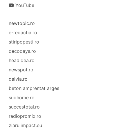
YouTube
newtopic.ro
e-redactia.ro
stiripopesti.ro
decodays.ro
headidea.ro
newspot.ro
dalvia.ro
beton amprentat argeș
sudhome.ro
succestotal.ro
radiopromix.ro
ziarulimpact.eu