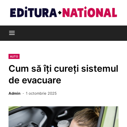
Skip
to
content
Din pasiune pentru cărți
Editura Național
AUTO
Cum să îți cureți sistemul
de evacuare
Admin
1 octombrie 2025