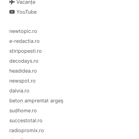
Vacanțe
YouTube
newtopic.ro
e-redactia.ro
stiripopesti.ro
decodays.ro
headidea.ro
newspot.ro
dalvia.ro
beton amprentat argeș
sudhome.ro
succestotal.ro
radiopromix.ro