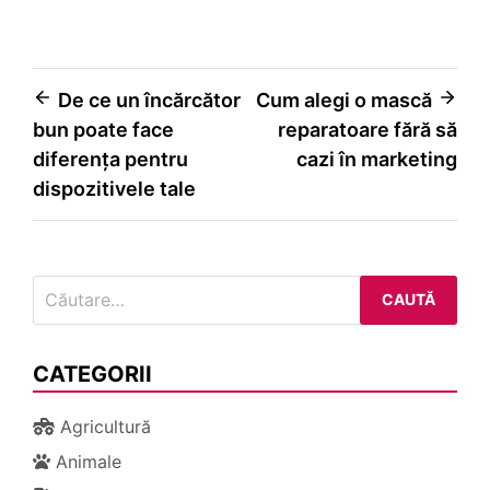
Navigare
De ce un încărcător
Cum alegi o mască
bun poate face
reparatoare fără să
în
diferența pentru
cazi în marketing
articole
dispozitivele tale
Caută
după:
CATEGORII
Agricultură
Animale