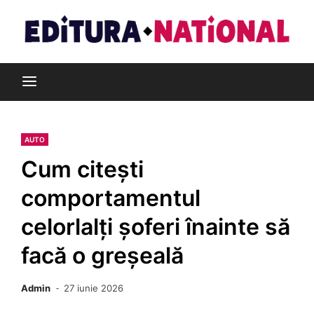
Skip
to
content
Din pasiune pentru cărți
Editura Național
AUTO
Cum citești
comportamentul
celorlalți șoferi înainte să
facă o greșeală
Admin
27 iunie 2026