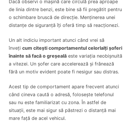
Dacă observi o mașină care circulă prea aproape
de linia dintre benzi, este bine să fii pregătit pentru
o schimbare bruscă de direcție. Menținerea unei
distanțe de siguranță îți oferă timp să reacționezi.
Un alt indiciu important atunci când vrei să
înveți
cum citești comportamentul celorlalți șoferi
înainte să facă o greșeală
este variația neobișnuită
a vitezei. Un șofer care accelerează și frânează
fără un motiv evident poate fi nesigur sau distras.
Acest tip de comportament apare frecvent atunci
când cineva caută o adresă, folosește telefonul
sau nu este familiarizat cu zona. În astfel de
situații, este mai sigur să păstrezi o distanță mai
mare față de acel vehicul.