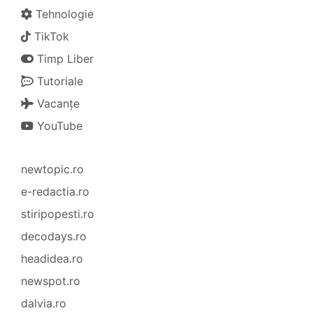
Tehnologie
TikTok
Timp Liber
Tutoriale
Vacanțe
YouTube
newtopic.ro
e-redactia.ro
stiripopesti.ro
decodays.ro
headidea.ro
newspot.ro
dalvia.ro