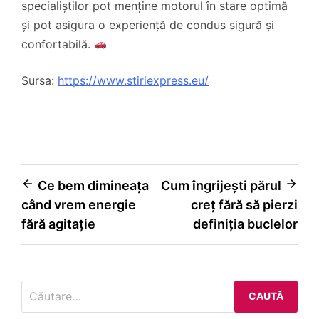
specialiștilor pot menține motorul în stare optimă
și pot asigura o experiență de condus sigură și
confortabilă.
Sursa:
https://www.stiriexpress.eu/
Navigare
Ce bem dimineața
Cum îngrijești părul
când vrem energie
creț fără să pierzi
în
fără agitație
definiția buclelor
articole
Caută
după: