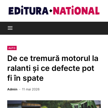
Skip
to
content
Din pasiune pentru cărți
Editura Național
AUTO
De ce tremură motorul la
ralanti și ce defecte pot
fi în spate
Admin
11 mai 2026