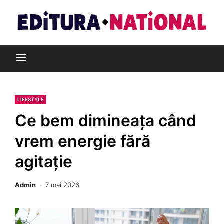
Skip
to
content
Din pasiune pentru cărți
Editura Național
LIFESTYLE
Ce bem dimineața când
vrem energie fără
agitație
Admin
7 mai 2026