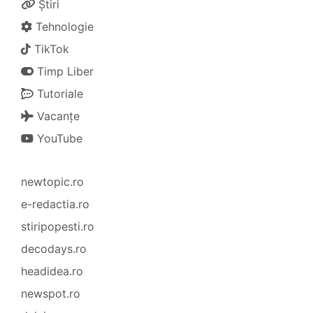
Știri
Tehnologie
TikTok
Timp Liber
Tutoriale
Vacanțe
YouTube
newtopic.ro
e-redactia.ro
stiripopesti.ro
decodays.ro
headidea.ro
newspot.ro