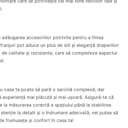
montare care se potrivește cel mai bine nevoilor tale și
i.
e adăugarea accesoriilor potrivite pentru a finisa
franjuri pot aduce un plus de stil și eleganță draperiilor
 de calitate și rezistente, care să completeze aspectul
il.
tru casa ta poate să pară o sarcină complexă, dar
ă experiență mai plăcută și mai ușoară. Asigură-te că
e la măsurarea corectă a spațiului până la stabilirea
nă atenție la detalii și o îndrumare adecvată, vei putea să
de frumusețe și confort în casa ta!