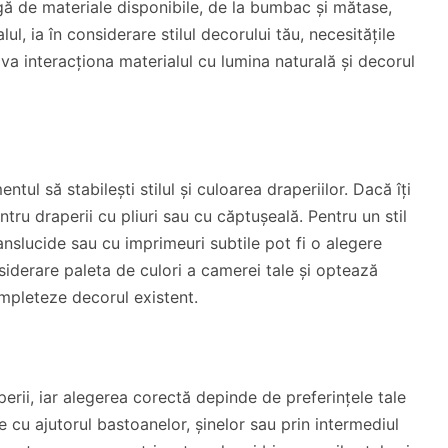
rgă de materiale disponibile, de la bumbac și mătase,
lul, ia în considerare stilul decorului tău, necesitățile
 va interacționa materialul cu lumina naturală și decorul
ul să stabilești stilul și culoarea draperiilor. Dacă îți
ntru draperii cu pliuri sau cu căptușeală. Pentru un stil
anslucide sau cu imprimeuri subtile pot fi o alegere
nsiderare paleta de culori a camerei tale și optează
mpleteze decorul existent.
rii, iar alegerea corectă depinde de preferințele tale
te cu ajutorul bastoanelor, șinelor sau prin intermediul