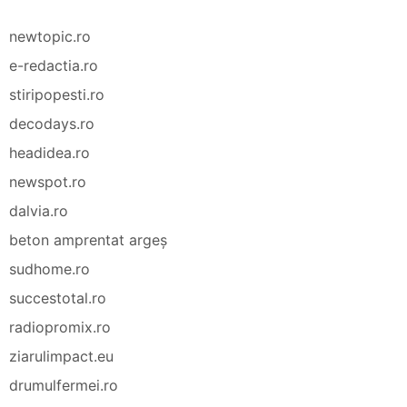
newtopic.ro
e-redactia.ro
stiripopesti.ro
decodays.ro
headidea.ro
newspot.ro
dalvia.ro
beton amprentat argeș
sudhome.ro
succestotal.ro
radiopromix.ro
ziarulimpact.eu
drumulfermei.ro