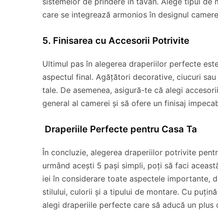
sistemelor de prindere în tavan. Alege tipul de 
care se integrează armonios în designul camere
5. Finisarea cu Accesorii Potrivite
Ultimul pas în alegerea draperiilor perfecte est
aspectul final. Agățători decorative, ciucuri sau 
tale. De asemenea, asigură-te că alegi accesorii
general al camerei și să ofere un finisaj impecab
Draperiile Perfecte pentru Casa Ta
În concluzie, alegerea draperiilor potrivite pen
urmând acești 5 pași simpli, poți să faci aceast
iei în considerare toate aspectele importante, d
stilului, culorii și a tipului de montare. Cu puți
alegi draperiile perfecte care să aducă un plus 