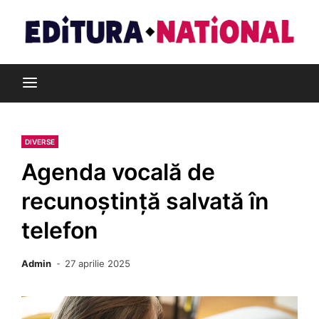
Skip
to
content
Din pasiune pentru cărți
Editura Național
DIVERSE
Agenda vocală de
recunoștință salvată în
telefon
Admin
27 aprilie 2025