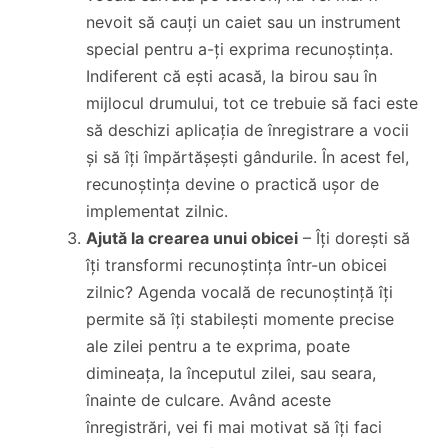
nevoit să cauți un caiet sau un instrument
special pentru a-ți exprima recunoștința.
Indiferent că ești acasă, la birou sau în
mijlocul drumului, tot ce trebuie să faci este
să deschizi aplicația de înregistrare a vocii
și să îți împărtășești gândurile. În acest fel,
recunoștința devine o practică ușor de
implementat zilnic.
Ajută la crearea unui obicei
– Îți dorești să
îți transformi recunoștința într-un obicei
zilnic? Agenda vocală de recunoștință îți
permite să îți stabilești momente precise
ale zilei pentru a te exprima, poate
dimineața, la începutul zilei, sau seara,
înainte de culcare. Având aceste
înregistrări, vei fi mai motivat să îți faci