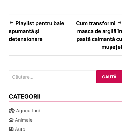
Navigare
Playlist pentru baie
Cum transformi
spumantă și
masca de argilă în
în
detensionare
pastă calmantă cu
articole
mușețel
Caută
după:
CATEGORII
Agricultură
Animale
Auto