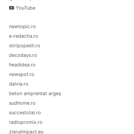
YouTube
newtopic.ro
e-redactia.ro
stiripopesti.ro
decodays.ro
headidea.ro
newspot.ro
dalvia.ro
beton amprentat argeș
sudhome.ro
succestotal.ro
radiopromix.ro
ziarulimpact.eu