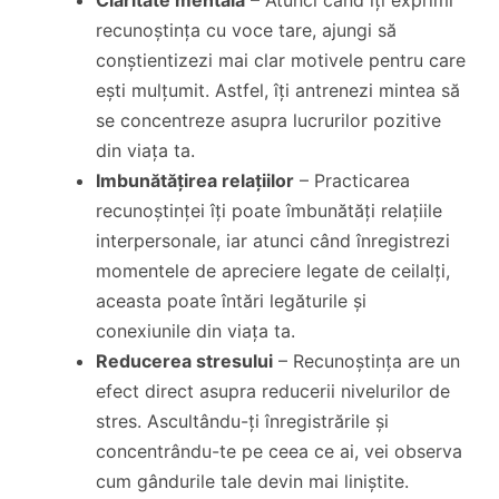
Claritate mentală
– Atunci când îți exprimi
recunoștința cu voce tare, ajungi să
conștientizezi mai clar motivele pentru care
ești mulțumit. Astfel, îți antrenezi mintea să
se concentreze asupra lucrurilor pozitive
din viața ta.
Imbunătățirea relațiilor
– Practicarea
recunoștinței îți poate îmbunătăți relațiile
interpersonale, iar atunci când înregistrezi
momentele de apreciere legate de ceilalți,
aceasta poate întări legăturile și
conexiunile din viața ta.
Reducerea stresului
– Recunoștința are un
efect direct asupra reducerii nivelurilor de
stres. Ascultându-ți înregistrările și
concentrându-te pe ceea ce ai, vei observa
cum gândurile tale devin mai liniștite.