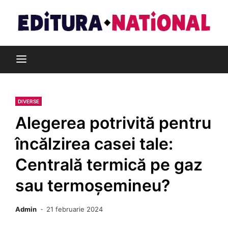
Skip
to
content
Din pasiune pentru cărți
Editura Național
DIVERSE
Alegerea potrivită pentru
încălzirea casei tale:
Centrală termică pe gaz
sau termoșemineu?
Admin
21 februarie 2024