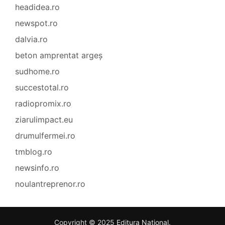
headidea.ro
newspot.ro
dalvia.ro
beton amprentat argeș
sudhome.ro
succestotal.ro
radiopromix.ro
ziarulimpact.eu
drumulfermei.ro
tmblog.ro
newsinfo.ro
noulantreprenor.ro
Copyright © 2025
Editura Național
.