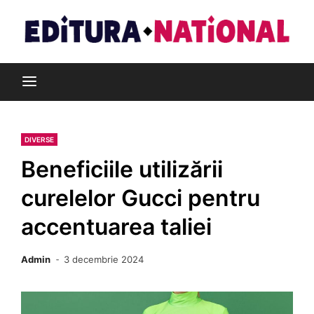
Skip
to
content
Din pasiune pentru cărți
Editura Național
DIVERSE
Beneficiile utilizării
curelelor Gucci pentru
accentuarea taliei
Admin
3 decembrie 2024