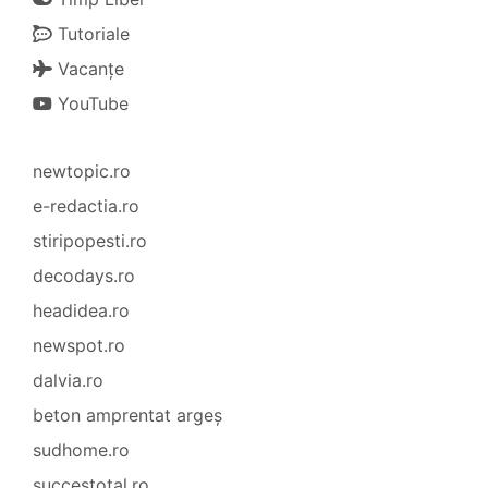
Tutoriale
Vacanțe
YouTube
newtopic.ro
e-redactia.ro
stiripopesti.ro
decodays.ro
headidea.ro
newspot.ro
dalvia.ro
beton amprentat argeș
sudhome.ro
succestotal.ro