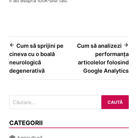
îl au asupra look-ului tău.
Navigare
Cum să sprijini pe
Cum să analizezi
cineva cu o boală
performanța
în
neurologică
articolelor folosind
articole
degenerativă
Google Analytics
Caută
după:
CATEGORII
Agricultură