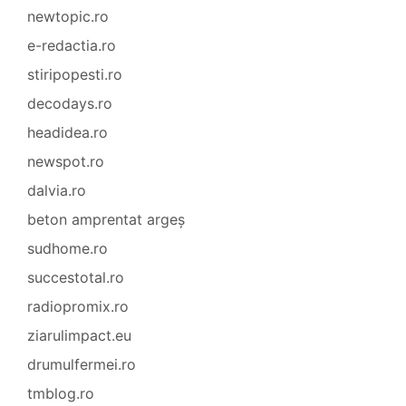
newtopic.ro
e-redactia.ro
stiripopesti.ro
decodays.ro
headidea.ro
newspot.ro
dalvia.ro
beton amprentat argeș
sudhome.ro
succestotal.ro
radiopromix.ro
ziarulimpact.eu
drumulfermei.ro
tmblog.ro