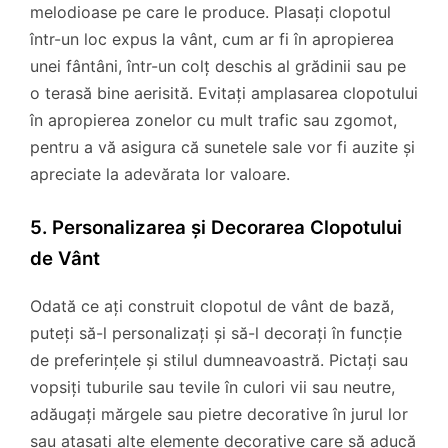
melodioase pe care le produce. Plasați clopotul
într-un loc expus la vânt, cum ar fi în apropierea
unei fântâni, într-un colț deschis al grădinii sau pe
o terasă bine aerisită. Evitați amplasarea clopotului
în apropierea zonelor cu mult trafic sau zgomot,
pentru a vă asigura că sunetele sale vor fi auzite și
apreciate la adevărata lor valoare.
5. Personalizarea și Decorarea Clopotului
de Vânt
Odată ce ați construit clopotul de vânt de bază,
puteți să-l personalizați și să-l decorați în funcție
de preferințele și stilul dumneavoastră. Pictați sau
vopsiți tuburile sau tevile în culori vii sau neutre,
adăugați mărgele sau pietre decorative în jurul lor
sau atașați alte elemente decorative care să aducă