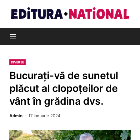
Skip
to
content
Din pasiune pentru cărți
Editura Național
DIVERSE
Bucurați-vă de sunetul
plăcut al clopoțeilor de
vânt în grădina dvs.
Admin
17 ianuarie 2024