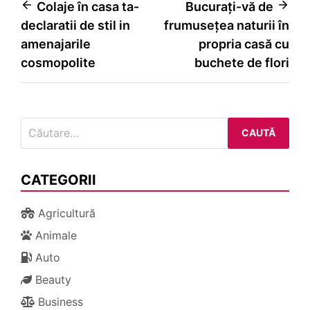
Navigare
Colaje în casa ta-
Bucurați-vă de
declaratii de stil in
frumusețea naturii în
în
amenajarile
propria casă cu
articole
cosmopolite
buchete de flori
Caută
după:
CATEGORII
Agricultură
Animale
Auto
Beauty
Business