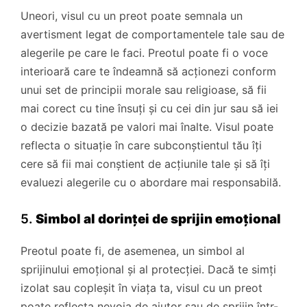
Uneori, visul cu un preot poate semnala un
avertisment legat de comportamentele tale sau de
alegerile pe care le faci. Preotul poate fi o voce
interioară care te îndeamnă să acționezi conform
unui set de principii morale sau religioase, să fii
mai corect cu tine însuți și cu cei din jur sau să iei
o decizie bazată pe valori mai înalte. Visul poate
reflecta o situație în care subconștientul tău îți
cere să fii mai conștient de acțiunile tale și să îți
evaluezi alegerile cu o abordare mai responsabilă.
5.
Simbol al dorinței de sprijin emoțional
Preotul poate fi, de asemenea, un simbol al
sprijinului emoțional și al protecției. Dacă te simți
izolat sau copleșit în viața ta, visul cu un preot
poate reflecta nevoia de ajutor sau de sprijin într-