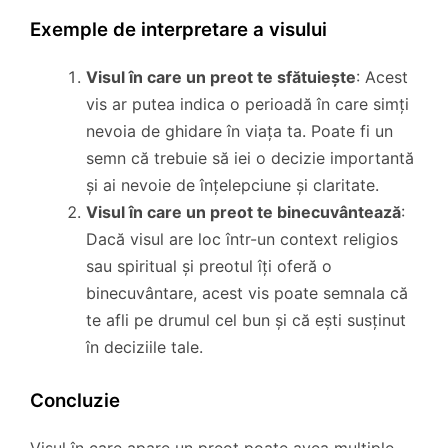
Exemple de interpretare a visului
Visul în care un preot te sfătuiește
: Acest
vis ar putea indica o perioadă în care simți
nevoia de ghidare în viața ta. Poate fi un
semn că trebuie să iei o decizie importantă
și ai nevoie de înțelepciune și claritate.
Visul în care un preot te binecuvântează
:
Dacă visul are loc într-un context religios
sau spiritual și preotul îți oferă o
binecuvântare, acest vis poate semnala că
te afli pe drumul cel bun și că ești susținut
în deciziile tale.
Concluzie
Visul în care apare un preot poate avea multiple