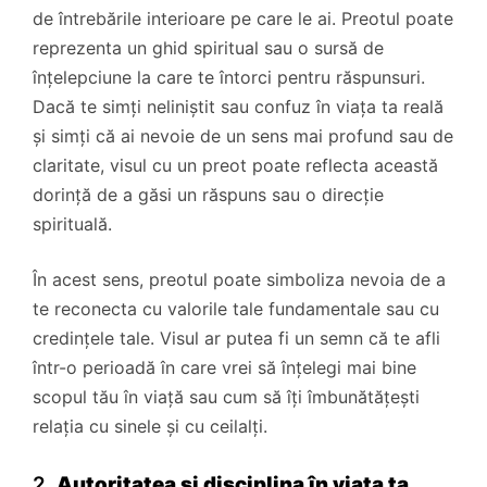
de întrebările interioare pe care le ai. Preotul poate
reprezenta un ghid spiritual sau o sursă de
înțelepciune la care te întorci pentru răspunsuri.
Dacă te simți neliniștit sau confuz în viața ta reală
și simți că ai nevoie de un sens mai profund sau de
claritate, visul cu un preot poate reflecta această
dorință de a găsi un răspuns sau o direcție
spirituală.
În acest sens, preotul poate simboliza nevoia de a
te reconecta cu valorile tale fundamentale sau cu
credințele tale. Visul ar putea fi un semn că te afli
într-o perioadă în care vrei să înțelegi mai bine
scopul tău în viață sau cum să îți îmbunătățești
relația cu sinele și cu ceilalți.
2.
Autoritatea și disciplina în viața ta