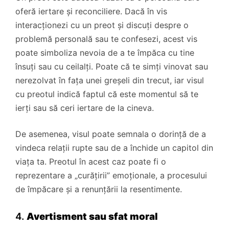
oferă iertare și reconciliere. Dacă în vis
interacționezi cu un preot și discuți despre o
problemă personală sau te confesezi, acest vis
poate simboliza nevoia de a te împăca cu tine
însuți sau cu ceilalți. Poate că te simți vinovat sau
nerezolvat în fața unei greșeli din trecut, iar visul
cu preotul indică faptul că este momentul să te
ierți sau să ceri iertare de la cineva.
De asemenea, visul poate semnala o dorință de a
vindeca relații rupte sau de a închide un capitol din
viața ta. Preotul în acest caz poate fi o
reprezentare a „curățirii” emoționale, a procesului
de împăcare și a renunțării la resentimente.
4.
Avertisment sau sfat moral