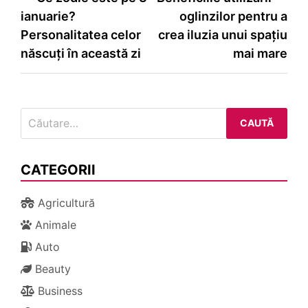
ianuarie?
oglinzilor pentru a
în
Personalitatea celor
crea iluzia unui spațiu
articole
născuți în această zi
mai mare
Caută
după:
CATEGORII
Agricultură
Animale
Auto
Beauty
Business