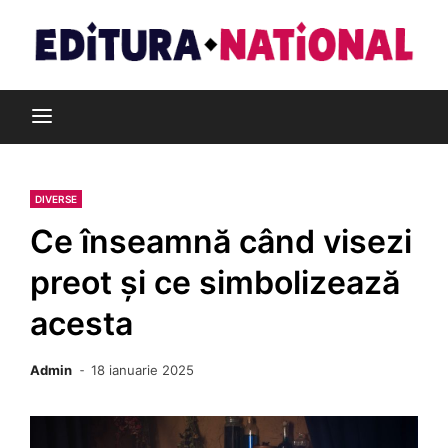
Skip
to
content
Din pasiune pentru cărți
Editura Național
DIVERSE
Ce înseamnă când visezi
preot și ce simbolizează
acesta
Admin
18 ianuarie 2025