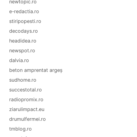
newtopic.ro
e-redactia.ro
stiripopesti.ro
decodays.ro
headidea.ro
newspot.ro
dalvia.ro
beton amprentat argeș
sudhome.ro
succestotal.ro
radiopromix.ro
ziarulimpact.eu
drumulfermei.ro
tmblog.ro