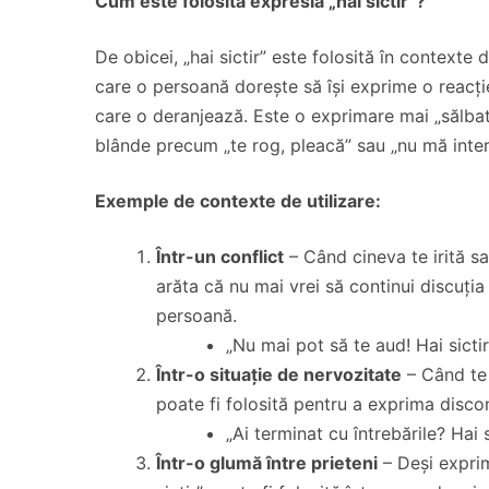
Cum este folosită expresia „hai sictir”?
De obicei, „hai sictir” este folosită în contexte 
care o persoană dorește să își exprime o reacți
care o deranjează. Este o exprimare mai „sălbat
blânde precum „te rog, pleacă” sau „nu mă inter
Exemple de contexte de utilizare:
Într-un conflict
– Când cineva te irită sa
arăta că nu mai vrei să continui discuți
persoană.
„Nu mai pot să te aud! Hai sictir
Într-o situație de nervozitate
– Când te 
poate fi folosită pentru a exprima discon
„Ai terminat cu întrebările? Hai s
Într-o glumă între prieteni
– Deși exprim