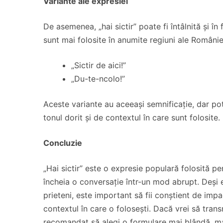
Variante ale expresiei
De asemenea, „hai sictir” poate fi întâlnită și î
sunt mai folosite în anumite regiuni ale Românie
„Sictir de aici!”
„Du-te-ncolo!”
Aceste variante au aceeași semnificație, dar pot 
tonul dorit și de contextul în care sunt folosite.
Concluzie
„Hai sictir” este o expresie populară folosită p
încheia o conversație într-un mod abrupt. Deși e
prieteni, este important să fii conștient de impa
contextul în care o folosești. Dacă vrei să tran
recomandat să alegi o formulare mai blândă, mai 