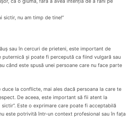
ușor, ca o glumă, fără a avea intenția de a răni pe
 sictir, nu am timp de tine!”
ucăuș sau în cercuri de prieteni, este important de
 puternică și poate fi percepută ca fiind vulgară sau
 sau când este spusă unei persoane care nu face parte
te duce la conflicte, mai ales dacă persoana la care te
spect. De aceea, este important să fii atent la
 sictir”. Este o exprimare care poate fi acceptabilă
 nu este potrivită într-un context profesional sau în fața