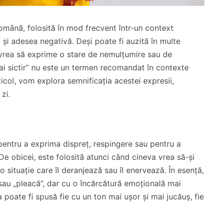
română, folosită în mod frecvent într-un context
 și adesea negativă. Deși poate fi auzită în multe
a vrea să exprime o stare de nemulțumire sau de
hai sictir” nu este un termen recomandat în contexte
ticol, vom explora semnificația acestei expresii,
 zi.
ă pentru a exprima dispreț, respingere sau pentru a
De obicei, este folosită atunci când cineva vrea să-și
o situație care îl deranjează sau îl enervează. În esență,
” sau „pleacă”, dar cu o încărcătură emoțională mai
 poate fi spusă fie cu un ton mai ușor și mai jucăuș, fie