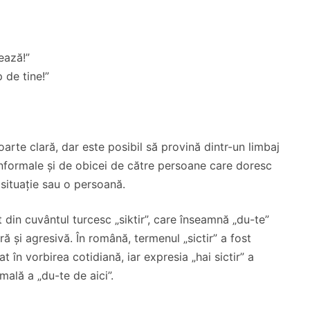
ează!”
p de tine!”
oarte clară, dar este posibil să provină dintr-un limbaj
e informale și de obicei de către persoane care doresc
 situație sau o persoană.
at din cuvântul turcesc „siktir”, care înseamnă „du-te”
ă și agresivă. În română, termenul „sictir” a fost
t în vorbirea cotidiană, iar expresia „hai sictir” a
mală a „du-te de aici”.