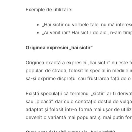
Exemple de utilizare:
„Hai sictir cu vorbele tale, nu mă interes
„Ai venit iar? Hai sictir de aici, n-am tim
Originea expresiei „hai sictir”
Originea exactă a expresiei „hai sictir” nu este f
popular, de stradă, folosit în special în mediil
să-și exprime disprețul sau frustrarea față de o
Există speculații că termenul „sictir” ar fi deriv
sau „pleacă”, dar cu o conotație destul de vulgar
adaptat și folosit într-o formă mai ușor de utiliza
devenit o variantă mai populară și mai puțin for