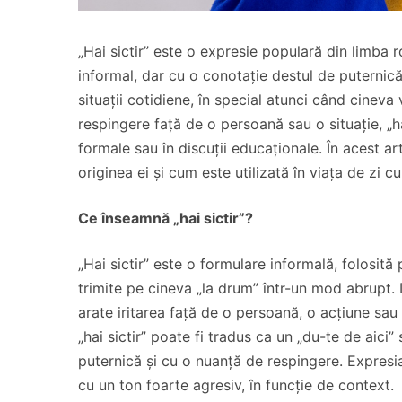
„Hai sictir” este o expresie populară din limba 
informal, dar cu o conotație destul de puternică
situații cotidiene, în special atunci când cinev
respingere față de o persoană sau o situație, „
formale sau în discuții educaționale. În acest ar
originea ei și cum este utilizată în viața de zi cu
Ce înseamnă „hai sictir”?
„Hai sictir” este o formulare informală, folosit
trimite pe cineva „la drum” într-un mod abrupt. 
arate iritarea față de o persoană, o acțiune sau 
„hai sictir” poate fi tradus ca un „du-te de aici
puternică și cu o nuanță de respingere. Expresia
cu un ton foarte agresiv, în funcție de context.