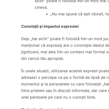
sictir” poate fi folosită într-un mod mai 
cineva.
„Nu mai spune că ești obosit, hai
Conotații și impactul expresiei
Deși „hai sictir” poate fi folosită într-un mod j
menționat că expresia are o conotație destul de
jignitoare, mai ales într-un context mai formal
din cercul tău apropiat.
În unele situații, utilizarea acestei expresii poa
adresezi o percepe ca pe o formă de lipsă de re
momentul și la persoanele cu care folosești „hai
între prieteni sau în discuții informale, dar care
unei persoane pe care nu o cunoști bine.