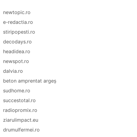
newtopic.ro
e-redactia.ro
stiripopesti.ro
decodays.ro
headidea.ro
newspot.ro
dalvia.ro
beton amprentat argeș
sudhome.ro
succestotal.ro
radiopromix.ro
ziarulimpact.eu
drumulfermei.ro