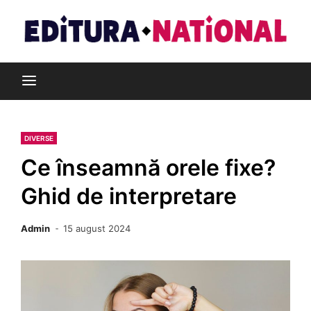
Skip
to
content
Din pasiune pentru cărți
Editura Național
DIVERSE
Ce înseamnă orele fixe?
Ghid de interpretare
Admin
15 august 2024