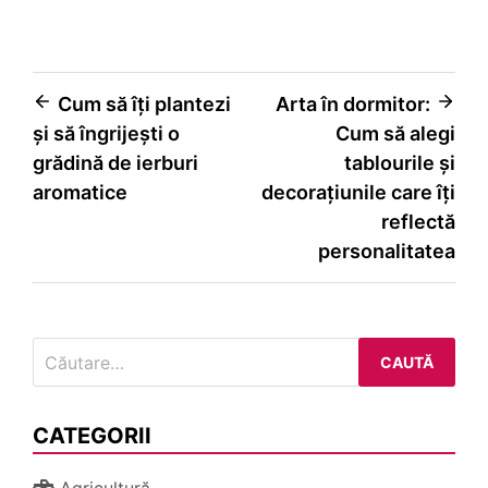
Navigare
Cum să îți plantezi
Arta în dormitor:
și să îngrijești o
Cum să alegi
în
grădină de ierburi
tablourile și
articole
aromatice
decorațiunile care îți
reflectă
personalitatea
Caută
după:
CATEGORII