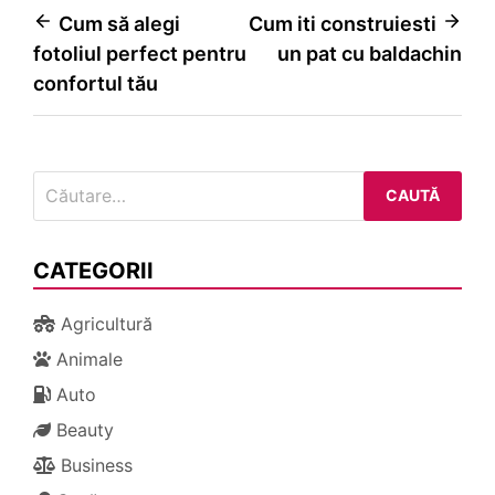
Navigare
Cum să alegi
Cum iti construiesti
fotoliul perfect pentru
un pat cu baldachin
în
confortul tău
articole
Caută
după:
CATEGORII
Agricultură
Animale
Auto
Beauty
Business