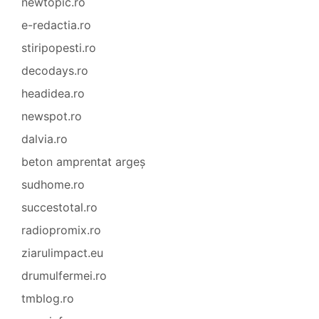
newtopic.ro
e-redactia.ro
stiripopesti.ro
decodays.ro
headidea.ro
newspot.ro
dalvia.ro
beton amprentat argeș
sudhome.ro
succestotal.ro
radiopromix.ro
ziarulimpact.eu
drumulfermei.ro
tmblog.ro