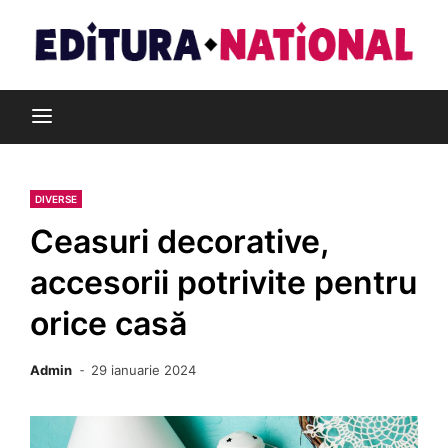
Skip
to
content
Din pasiune pentru cărți
Editura Național
DIVERSE
Ceasuri decorative,
accesorii potrivite pentru
orice casă
Admin
29 ianuarie 2024