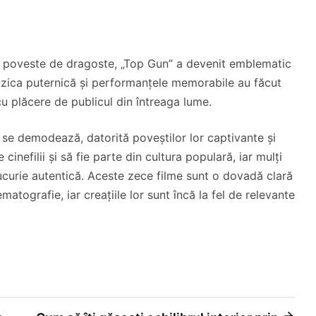
și poveste de dragoste, „Top Gun” a devenit emblematic
Muzica puternică și performanțele memorabile au făcut
cu plăcere de publicul din întreaga lume.
 se demodează, datorită poveștilor lor captivante și
inefilii și să fie parte din cultura populară, iar mulți
bucurie autentică. Aceste zece filme sunt o dovadă clară
atografie, iar creațiile lor sunt încă la fel de relevante