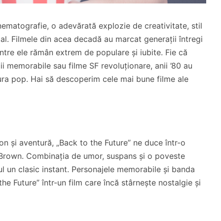
nematografie, o adevărată explozie de creativitate, stil
bal. Filmele din acea decadă au marcat generații întregi
intre ele rămân extrem de populare și iubite. Fie că
i memorabile sau filme SF revoluționare, anii ’80 au
tura pop. Hai să descoperim cele mai bune filme ale
n și aventură, „Back to the Future” ne duce într-o
c Brown. Combinația de umor, suspans și o poveste
ul un clasic instant. Personajele memorabile și banda
e Future” într-un film care încă stârnește nostalgie și