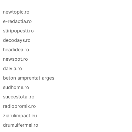
newtopic.ro
e-redactia.ro
stiripopesti.ro
decodays.ro
headidea.ro
newspot.ro
dalvia.ro
beton amprentat argeș
sudhome.ro
succestotal.ro
radiopromix.ro
ziarulimpact.eu
drumulfermei.ro