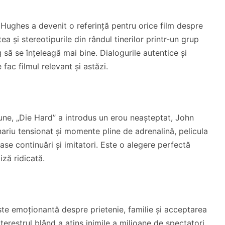
ughes a devenit o referință pentru orice film despre
a și stereotipurile din rândul tinerilor printr-un grup
g să se înțeleagă mai bine. Dialogurile autentice și
fac filmul relevant și astăzi.
iune, „Die Hard” a introdus un erou neașteptat, John
nariu tensionat și momente pline de adrenalină, pelicula
oase continuări și imitatori. Este o alegere perfectă
iză ridicată.
ste emoționantă despre prietenie, familie și acceptarea
raterestrul blând a atins inimile a milioane de spectatori