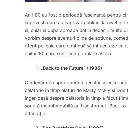
Anii ’80 au fost o perioadă fascinantă pentru ci
și povești care au captivat publicul la nivel glo
și, chiar și după aproape patru decenii, multe d
vorbim despre aventuri pline de acțiune, comedi
oferit pelicule care continuă să influențeze cul
anilor ’80 care sunt încă populare astăzi.
„Back to the Future” (1985)
O adevărată capodoperă a genului science fictio
călătorie în timp alături de Marty McFly și Do
ingenioasă despre călătoria în timp a făcut film
sonoră inconfundabilă au transformat „Back to th
admirație.