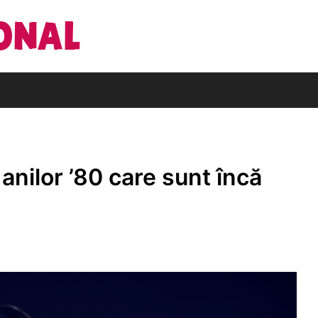
Din pasiune pentru cărți
Editura Națio
anilor ’80 care sunt încă