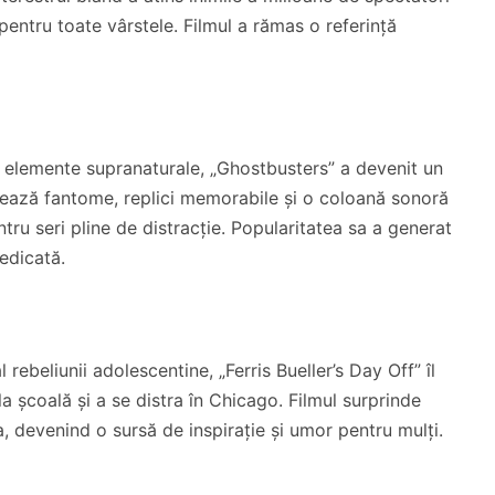
 pentru toate vârstele. Filmul a rămas o referință
 elemente supranaturale, „Ghostbusters” a devenit un
nează fantome, replici memorabile și o coloană sonoră
tru seri pline de distracție. Popularitatea sa a generat
edicată.
 rebeliunii adolescentine, „Ferris Bueller’s Day Off” îl
la școală și a se distra în Chicago. Filmul surprinde
pa, devenind o sursă de inspirație și umor pentru mulți.