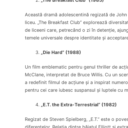
„The Breakfast Club” (1985)
Această dramă adolescentină regizată de John H
liceu. „The Breakfast Club” explorează diversitate
de liceeni care, petrecând o zi în detenție, ajun
temele universale despre identitate și acceptare 
„Die Hard” (1988)
Un film emblematic pentru genul thriller de acț
McClane, interpretat de Bruce Willis. Cu un sce
a redefinit filmul de acțiune și a inspirat numer
pentru cei care iubesc suspansul și luptele cu m
„E.T. the Extra-Terrestrial” (1982)
Regizat de Steven Spielberg, „E.T.” este o pove
diferențelor. Relația dintre băiatul Elliott și ext