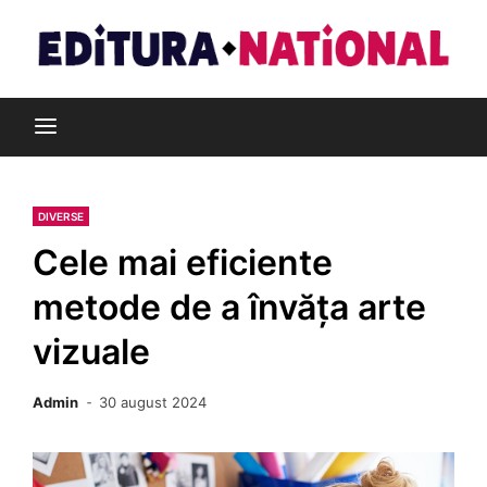
Skip
to
content
Din pasiune pentru cărți
Editura Național
DIVERSE
Cele mai eficiente
metode de a învăța arte
vizuale
Admin
30 august 2024