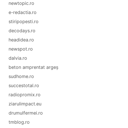
newtopic.ro
e-redactia.ro
stiripopesti.ro
decodays.ro
headidea.ro
newspot.ro
dalvia.ro
beton amprentat argeș
sudhome.ro
succestotal.ro
radiopromix.ro
ziarulimpact.eu
drumulfermei.ro
tmblog.ro