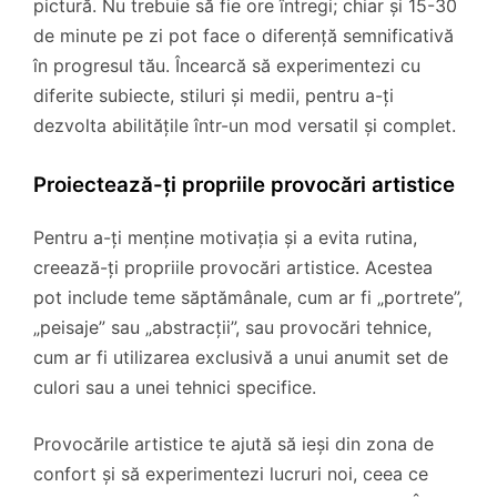
pictură. Nu trebuie să fie ore întregi; chiar și 15-30
de minute pe zi pot face o diferență semnificativă
în progresul tău. Încearcă să experimentezi cu
diferite subiecte, stiluri și medii, pentru a-ți
dezvolta abilitățile într-un mod versatil și complet.
Proiectează-ți propriile provocări artistice
Pentru a-ți menține motivația și a evita rutina,
creează-ți propriile provocări artistice. Acestea
pot include teme săptămânale, cum ar fi „portrete”,
„peisaje” sau „abstracții”, sau provocări tehnice,
cum ar fi utilizarea exclusivă a unui anumit set de
culori sau a unei tehnici specifice.
Provocările artistice te ajută să ieși din zona de
confort și să experimentezi lucruri noi, ceea ce