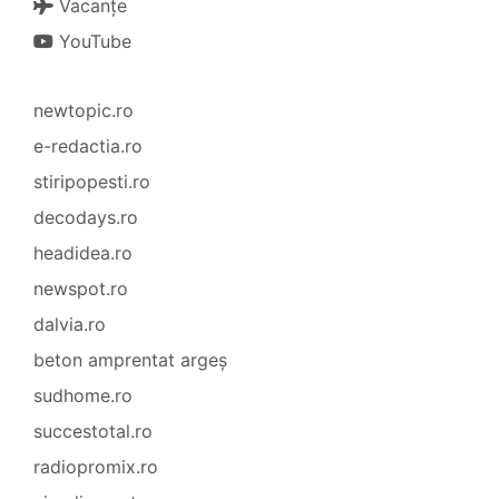
Vacanțe
YouTube
newtopic.ro
e-redactia.ro
stiripopesti.ro
decodays.ro
headidea.ro
newspot.ro
dalvia.ro
beton amprentat argeș
sudhome.ro
succestotal.ro
radiopromix.ro