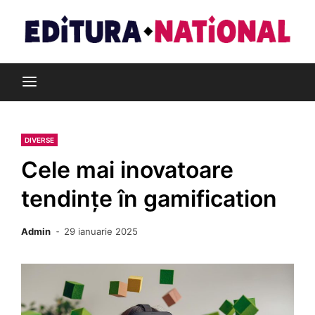
Skip
to
content
Din pasiune pentru cărți
Editura Național
DIVERSE
Cele mai inovatoare
tendințe în gamification
Admin
29 ianuarie 2025