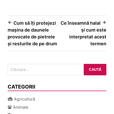
Navigare
Cum să îți protejezi
Ce înseamnă halal
mașina de daunele
și cum este
în
provocate de pietrele
interpretat acest
articole
și resturile de pe drum
termen
Caută
după:
CATEGORII
Agricultură
Animale