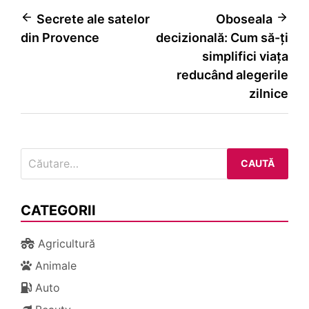
Navigare
Secrete ale satelor
Oboseala
din Provence
decizională: Cum să-ți
în
simplifici viața
articole
reducând alegerile
zilnice
Caută
după:
CATEGORII
Agricultură
Animale
Auto