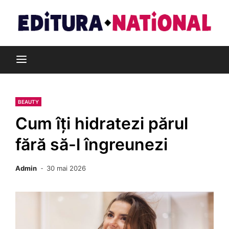
Skip
to
content
Din pasiune pentru cărți
Editura Național
BEAUTY
Cum îți hidratezi părul
fără să-l îngreunezi
Admin
30 mai 2026