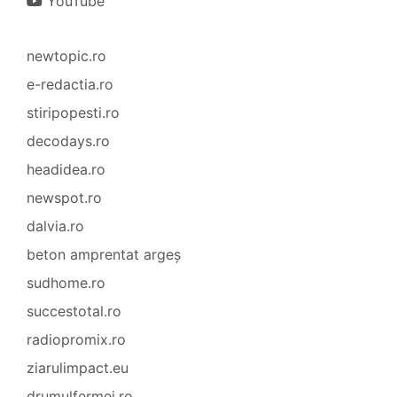
YouTube
newtopic.ro
e-redactia.ro
stiripopesti.ro
decodays.ro
headidea.ro
newspot.ro
dalvia.ro
beton amprentat argeș
sudhome.ro
succestotal.ro
radiopromix.ro
ziarulimpact.eu
drumulfermei.ro