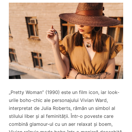
„Pretty Woman” (1990) este un film icon, iar look-
urile boho-chic ale personajului Vivian Ward,
interpretat de Julia Roberts, rămân un simbol al
stilului liber și al feminității. Într-o poveste care
combină glamour-ul cu un aer relaxat și boem,
Vivian reînvie moda boho într-o manieră deosebită,