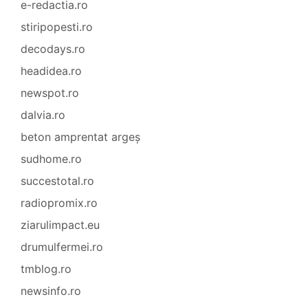
e-redactia.ro
stiripopesti.ro
decodays.ro
headidea.ro
newspot.ro
dalvia.ro
beton amprentat argeș
sudhome.ro
succestotal.ro
radiopromix.ro
ziarulimpact.eu
drumulfermei.ro
tmblog.ro
newsinfo.ro