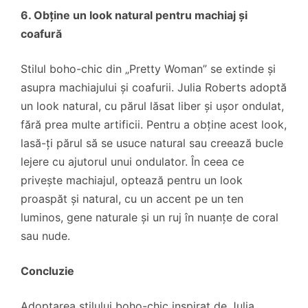
6. Obține un look natural pentru machiaj și
coafură
Stilul boho-chic din „Pretty Woman” se extinde și
asupra machiajului și coafurii. Julia Roberts adoptă
un look natural, cu părul lăsat liber și ușor ondulat,
fără prea multe artificii. Pentru a obține acest look,
lasă-ți părul să se usuce natural sau creează bucle
lejere cu ajutorul unui ondulator. În ceea ce
privește machiajul, optează pentru un look
proaspăt și natural, cu un accent pe un ten
luminos, gene naturale și un ruj în nuanțe de coral
sau nude.
Concluzie
Adoptarea stilului boho-chic inspirat de Julia