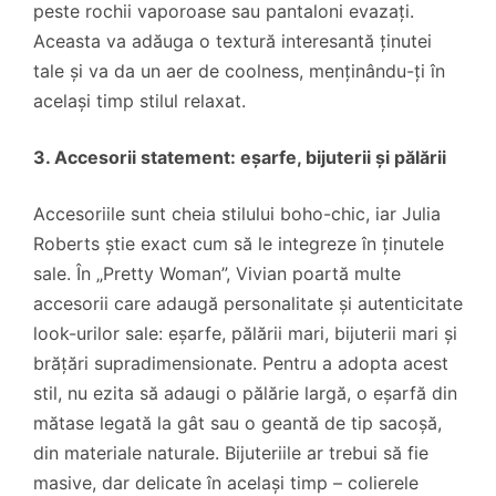
peste rochii vaporoase sau pantaloni evazați.
Aceasta va adăuga o textură interesantă ținutei
tale și va da un aer de coolness, menținându-ți în
același timp stilul relaxat.
3. Accesorii statement: eșarfe, bijuterii și pălării
Accesoriile sunt cheia stilului boho-chic, iar Julia
Roberts știe exact cum să le integreze în ținutele
sale. În „Pretty Woman”, Vivian poartă multe
accesorii care adaugă personalitate și autenticitate
look-urilor sale: eșarfe, pălării mari, bijuterii mari și
brățări supradimensionate. Pentru a adopta acest
stil, nu ezita să adaugi o pălărie largă, o eșarfă din
mătase legată la gât sau o geantă de tip sacoșă,
din materiale naturale. Bijuteriile ar trebui să fie
masive, dar delicate în același timp – colierele