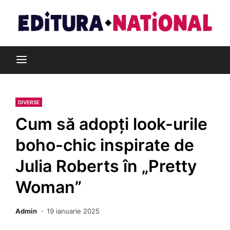
Skip
to
content
Din pasiune pentru cărți
Editura Național
DIVERSE
Cum să adopți look-urile
boho-chic inspirate de
Julia Roberts în „Pretty
Woman”
Admin
19 ianuarie 2025