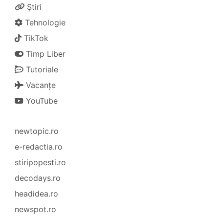
Știri
Tehnologie
TikTok
Timp Liber
Tutoriale
Vacanțe
YouTube
newtopic.ro
e-redactia.ro
stiripopesti.ro
decodays.ro
headidea.ro
newspot.ro