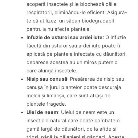
acoperă insectele și le blochează căile
respiratorii, eliminându-le eficient. Asigură-
te că utilizezi un săpun biodegradabil
pentru a nu afecta plantele.
Infuzie de usturoi sau ardei iute
: O infuzie
făcută din usturoi sau ardei iute poate fi
aplicată pe plantele infectate cu dăunători,
deoarece acestea au un miros puternic
care alungă insectele.
Nisip sau cenusă
: Presărarea de nisip sau
cenușă în jurul plantelor poate descuraja
melcii și limacșii, care sunt atrași de
plantele fragede.
Ulei de neem
: Uleiul de neem este un
insecticid natural care poate combate o
gamă largă de dăunători, de la afide și
tripși, până la păianjeni și gândaci. Acesta