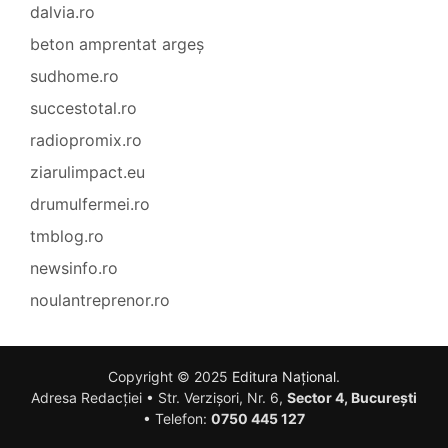
dalvia.ro
beton amprentat argeș
sudhome.ro
succestotal.ro
radiopromix.ro
ziarulimpact.eu
drumulfermei.ro
tmblog.ro
newsinfo.ro
noulantreprenor.ro
Copyright © 2025
Editura Național
.
Adresa Redacției • Str. Verzișori, Nr. 6,
Sector 4, București
• Telefon:
0750 445 127