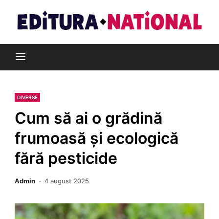
Skip
to
content
Din pasiune pentru cărți
Editura Național
DIVERSE
Cum să ai o grădină
frumoasă și ecologică
fără pesticide
Admin
4 august 2025