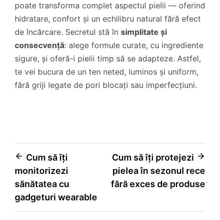
poate transforma complet aspectul pielii — oferind
hidratare, confort și un echilibru natural fără efect
de încărcare. Secretul stă în
simplitate și
consecvență
: alege formule curate, cu ingrediente
sigure, și oferă-i pielii timp să se adapteze. Astfel,
te vei bucura de un ten neted, luminos și uniform,
fără griji legate de pori blocați sau imperfecțiuni.
Navigare
Cum să îți
Cum să îți protejezi
monitorizezi
pielea în sezonul rece
în
sănătatea cu
fără exces de produse
articole
gadgeturi wearable