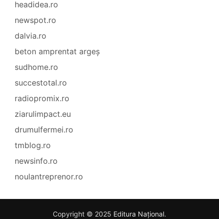
headidea.ro
newspot.ro
dalvia.ro
beton amprentat argeș
sudhome.ro
succestotal.ro
radiopromix.ro
ziarulimpact.eu
drumulfermei.ro
tmblog.ro
newsinfo.ro
noulantreprenor.ro
Copyright © 2025
Editura Național
.