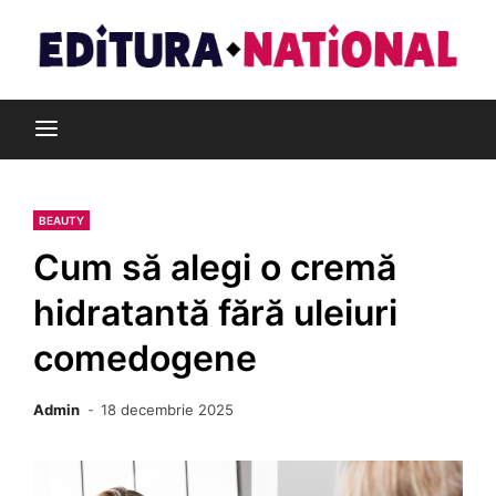
Skip
to
content
Din pasiune pentru cărți
Editura Național
BEAUTY
Cum să alegi o cremă
hidratantă fără uleiuri
comedogene
Admin
18 decembrie 2025