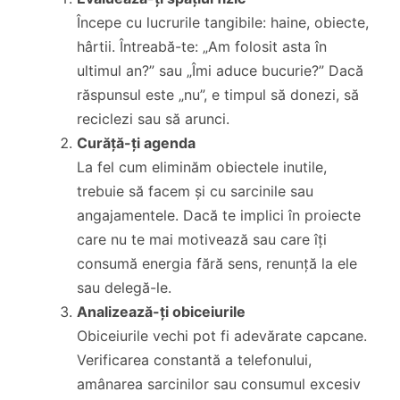
Începe cu lucrurile tangibile: haine, obiecte,
hârtii. Întreabă-te: „Am folosit asta în
ultimul an?” sau „Îmi aduce bucurie?” Dacă
răspunsul este „nu”, e timpul să donezi, să
reciclezi sau să arunci.
Curăță-ți agenda
La fel cum eliminăm obiectele inutile,
trebuie să facem și cu sarcinile sau
angajamentele. Dacă te implici în proiecte
care nu te mai motivează sau care îți
consumă energia fără sens, renunță la ele
sau delegă-le.
Analizează-ți obiceiurile
Obiceiurile vechi pot fi adevărate capcane.
Verificarea constantă a telefonului,
amânarea sarcinilor sau consumul excesiv