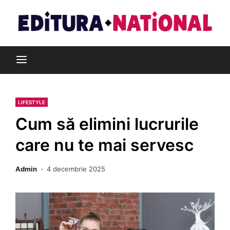
Skip
to
content
Din pasiune pentru cărți
Editura Național
LIFESTYLE
Cum să elimini lucrurile
care nu te mai servesc
Admin
4 decembrie 2025