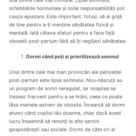
schimbările hormonale și noile responsabilități pot
cauza epuizare. Este important, totuși, să ai grijă
de tine pentru a-ți menține sănătatea fizică și
mentală. Iată câteva sfaturi pentru a face față
oboselii post-partum fără să îți neglijezi sănătatea:
Dormi când poți și prioritizează somnul
Unul dintre cele mai mari provocări ale perioadei
post-partum este lipsa somnului. Nou-născuții au
un program de somn neregulat, iar noaptea se
trezesc frecvent pentru a se hrăni, ceea ce poate
lăsa mamele extrem de obosite. Încearcă să dormi
atunci când copilul tău doarme, chiar dacă acest
lucru înseamnă să renunți la alte sarcini
gospodărești sau sociale. Dormi de câte ori ai