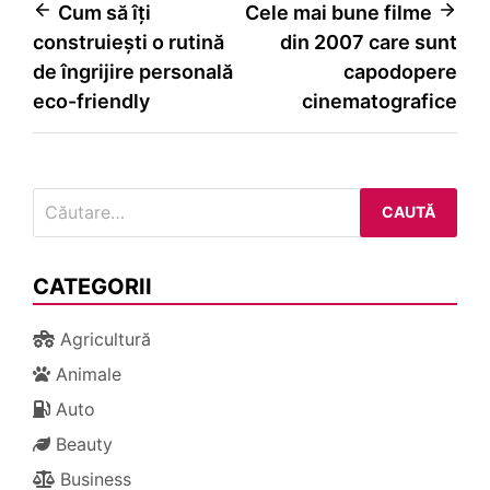
Navigare
Cum să îți
Cele mai bune filme
construiești o rutină
din 2007 care sunt
în
de îngrijire personală
capodopere
articole
eco-friendly
cinematografice
Caută
după:
CATEGORII
Agricultură
Animale
Auto
Beauty
Business