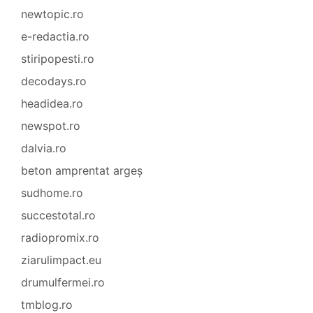
newtopic.ro
e-redactia.ro
stiripopesti.ro
decodays.ro
headidea.ro
newspot.ro
dalvia.ro
beton amprentat argeș
sudhome.ro
succestotal.ro
radiopromix.ro
ziarulimpact.eu
drumulfermei.ro
tmblog.ro