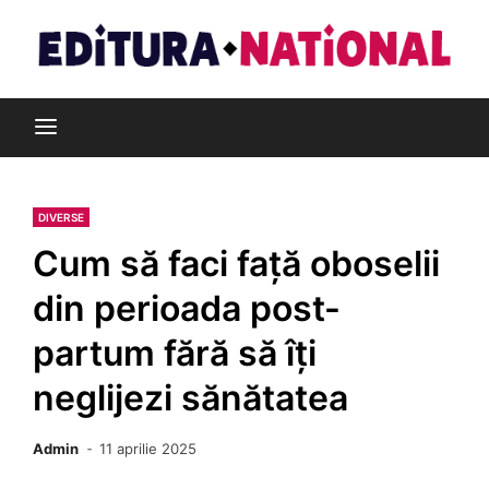
Skip
to
content
Din pasiune pentru cărți
Editura Național
DIVERSE
Cum să faci față oboselii
din perioada post-
partum fără să îți
neglijezi sănătatea
Admin
11 aprilie 2025