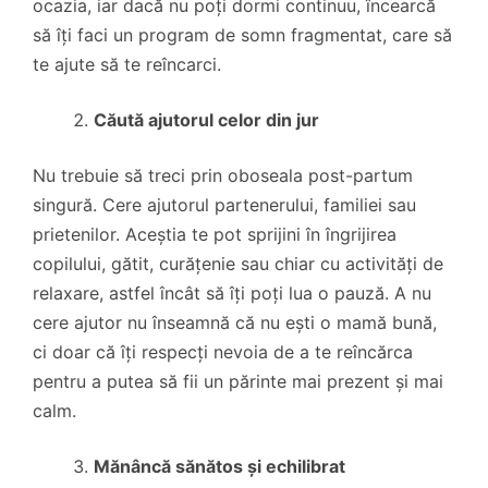
ocazia, iar dacă nu poți dormi continuu, încearcă
să îți faci un program de somn fragmentat, care să
te ajute să te reîncarci.
Căută ajutorul celor din jur
Nu trebuie să treci prin oboseala post-partum
singură. Cere ajutorul partenerului, familiei sau
prietenilor. Aceștia te pot sprijini în îngrijirea
copilului, gătit, curățenie sau chiar cu activități de
relaxare, astfel încât să îți poți lua o pauză. A nu
cere ajutor nu înseamnă că nu ești o mamă bună,
ci doar că îți respecți nevoia de a te reîncărca
pentru a putea să fii un părinte mai prezent și mai
calm.
Mănâncă sănătos și echilibrat