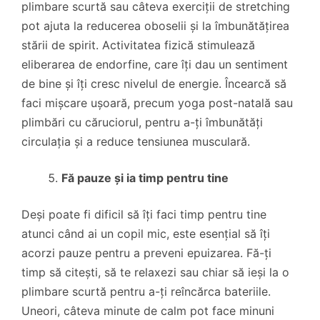
plimbare scurtă sau câteva exerciții de stretching
pot ajuta la reducerea oboselii și la îmbunătățirea
stării de spirit. Activitatea fizică stimulează
eliberarea de endorfine, care îți dau un sentiment
de bine și îți cresc nivelul de energie. Încearcă să
faci mișcare ușoară, precum yoga post-natală sau
plimbări cu căruciorul, pentru a-ți îmbunătăți
circulația și a reduce tensiunea musculară.
Fă pauze și ia timp pentru tine
Deși poate fi dificil să îți faci timp pentru tine
atunci când ai un copil mic, este esențial să îți
acorzi pauze pentru a preveni epuizarea. Fă-ți
timp să citești, să te relaxezi sau chiar să ieși la o
plimbare scurtă pentru a-ți reîncărca bateriile.
Uneori, câteva minute de calm pot face minuni