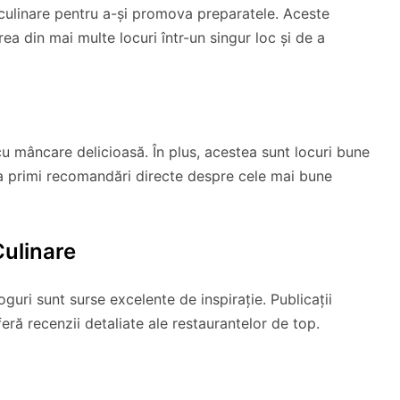
i culinare pentru a-și promova preparatele. Aceste
a din mai multe locuri într-un singur loc și de a
cu mâncare delicioasă. În plus, acestea sunt locuri bune
 a primi recomandări directe despre cele mai bune
Culinare
loguri sunt surse excelente de inspirație. Publicații
ră recenzii detaliate ale restaurantelor de top.