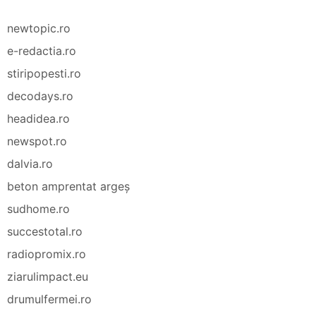
newtopic.ro
e-redactia.ro
stiripopesti.ro
decodays.ro
headidea.ro
newspot.ro
dalvia.ro
beton amprentat argeș
sudhome.ro
succestotal.ro
radiopromix.ro
ziarulimpact.eu
drumulfermei.ro