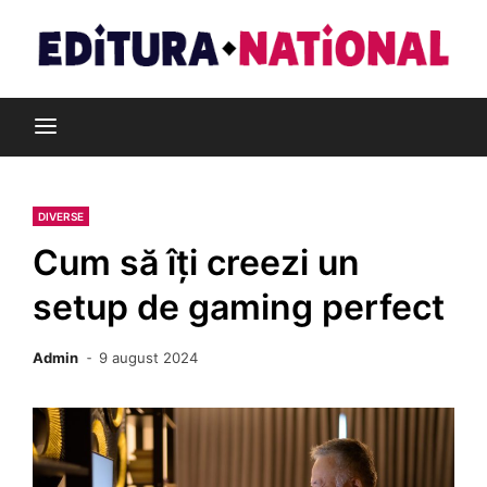
Skip
to
content
Din pasiune pentru cărți
Editura Național
DIVERSE
Cum să îți creezi un
setup de gaming perfect
Admin
9 august 2024