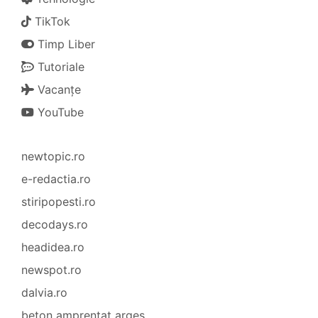
TikTok
Timp Liber
Tutoriale
Vacanțe
YouTube
newtopic.ro
e-redactia.ro
stiripopesti.ro
decodays.ro
headidea.ro
newspot.ro
dalvia.ro
beton amprentat argeș