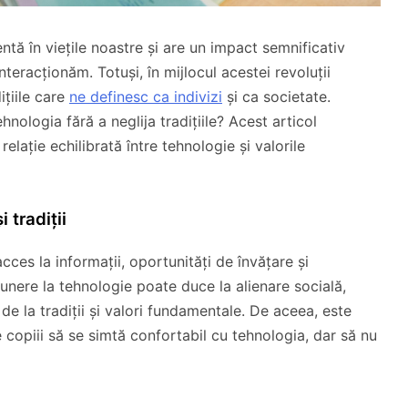
ntă în viețile noastre și are un impact semnificativ
eracționăm. Totuși, în mijlocul acestei revoluții
ițiile care
ne definesc ca indivizi
și ca societate.
nologia fără a neglija tradițiile? Acest articol
relație echilibrată între tehnologie și valorile
 tradiții
cces la informații, oportunități de învățare și
unere la tehnologie poate duce la alienare socială,
e la tradiții și valori fundamentale. De aceea, este
 copiii să se simtă confortabil cu tehnologia, dar să nu