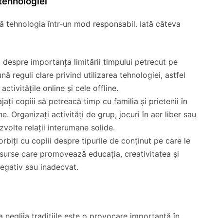
 tehnologiei
că tehnologia într-un mod responsabil. Iată câteva
ii despre importanța limitării timpului petrecut pe
nă reguli clare privind utilizarea tehnologiei, astfel
activitățile online și cele offline.
ajați copiii să petreacă timp cu familia și prietenii în
e. Organizați activități de grup, jocuri în aer liber sau
ezvolte relații interumane solide.
orbiți cu copiii despre tipurile de conținut pe care le
esurse care promovează educația, creativitatea și
 negativ sau inadecvat.
a neglija tradițiile este o provocare importantă în