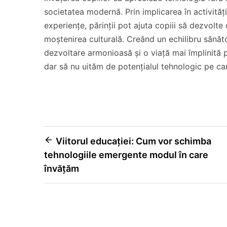
societatea modernă. Prin implicarea în activități
experiențe, părinții pot ajuta copiii să dezvolte
moștenirea culturală. Creând un echilibru sănăto
dezvoltare armonioasă și o viață mai împlinită pe
dar să nu uităm de potențialul tehnologic pe car
Navigare
Viitorul educației: Cum vor schimba
tehnologiile emergente modul în care
în
învățăm
articole