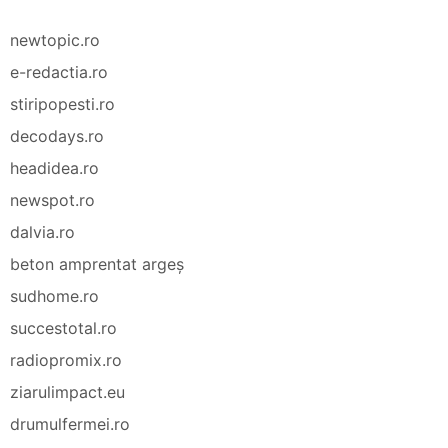
newtopic.ro
e-redactia.ro
stiripopesti.ro
decodays.ro
headidea.ro
newspot.ro
dalvia.ro
beton amprentat argeș
sudhome.ro
succestotal.ro
radiopromix.ro
ziarulimpact.eu
drumulfermei.ro