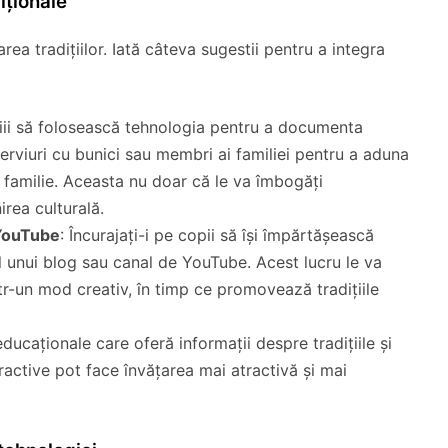
iționale
ea tradițiilor. Iată câteva sugestii pentru a integra
opiii să folosească tehnologia pentru a documenta
interviuri cu bunici sau membri ai familiei pentru a aduna
de familie. Aceasta nu doar că le va îmbogăți
irea culturală.
 YouTube
: Încurajați-i pe copii să își împărtășească
ul unui blog sau canal de YouTube. Acest lucru le va
tr-un mod creativ, în timp ce promovează tradițiile
i educaționale care oferă informații despre tradițiile și
active pot face învățarea mai atractivă și mai