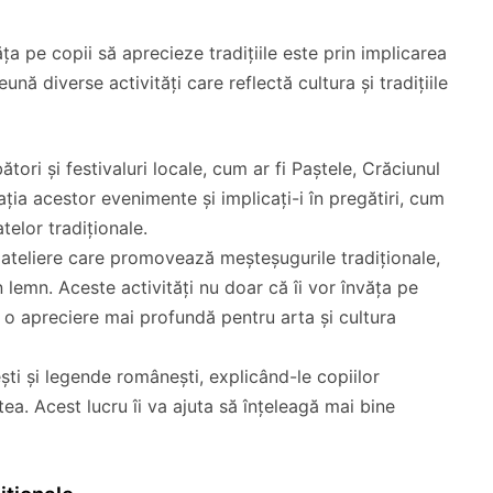
ța pe copii să aprecieze tradițiile este prin implicarea
eună diverse activități care reflectă cultura și tradițiile
bători și festivaluri locale, cum ar fi Paștele, Crăciunul
ația acestor evenimente și implicați-i în pregătiri, cum
telor tradiționale.
la ateliere care promovează meșteșugurile tradiționale,
în lemn. Aceste activități nu doar că îi vor învăța pe
 și o apreciere mai profundă pentru arta și cultura
ști și legende românești, explicând-le copiilor
tea. Acest lucru îi va ajuta să înțeleagă mai bine