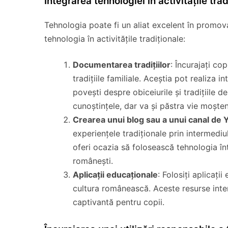
Integrarea tehnologiei în activitățile trad
Tehnologia poate fi un aliat excelent în promovar
tehnologia în activitățile tradiționale:
Documentarea tradițiilor
: Încurajați c
tradițiile familiale. Aceștia pot realiza 
povești despre obiceiurile și tradițiile 
cunoștințele, dar va și păstra vie moșten
Crearea unui blog sau a unui canal de
experiențele tradiționale prin intermedi
oferi ocazia să folosească tehnologia în
românești.
Aplicații educaționale
: Folosiți aplicați
cultura românească. Aceste resurse inter
captivantă pentru copii.