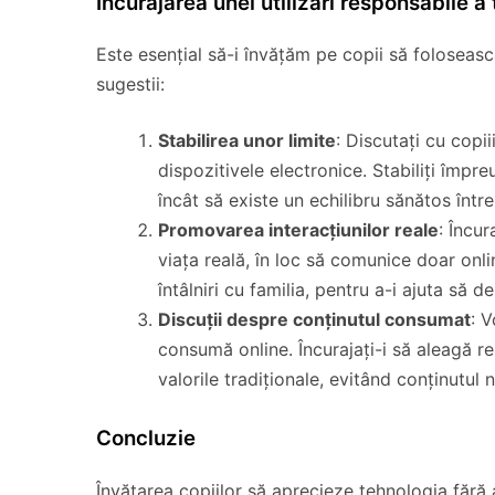
Încurajarea unei utilizări responsabile a
Este esențial să-i învățăm pe copii să foloseas
sugestii:
Stabilirea unor limite
: Discutați cu copi
dispozitivele electronice. Stabiliți împreu
încât să existe un echilibru sănătos între 
Promovarea interacțiunilor reale
: Încur
viața reală, în loc să comunice doar onlin
întâlniri cu familia, pentru a-i ajuta să d
Discuții despre conținutul consumat
: V
consumă online. Încurajați-i să aleagă r
valorile tradiționale, evitând conținutul
Concluzie
Învățarea copiilor să aprecieze tehnologia fără 