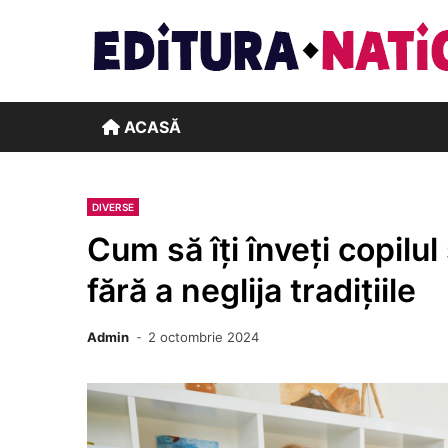
Skip
to
content
ACASĂ
DIVERSE
Cum să îți înveți copilu
fără a neglija tradițiile
Admin
2 octombrie 2024