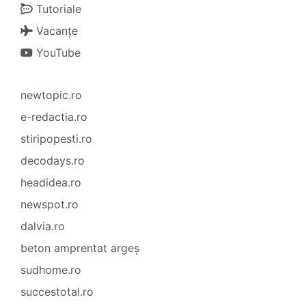
Tutoriale
Vacanțe
YouTube
newtopic.ro
e-redactia.ro
stiripopesti.ro
decodays.ro
headidea.ro
newspot.ro
dalvia.ro
beton amprentat argeș
sudhome.ro
succestotal.ro