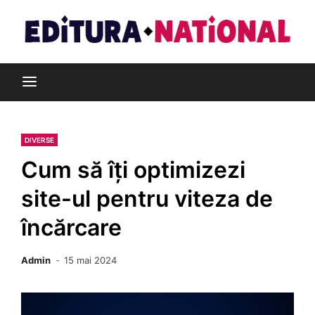
Skip
to
content
Din pasiune pentru cărți
Editura Național
DIVERSE
Cum să îți optimizezi
site-ul pentru viteza de
încărcare
Admin
15 mai 2024