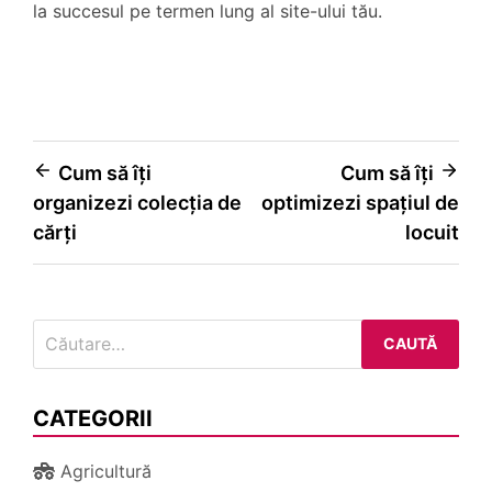
la succesul pe termen lung al site-ului tău.
Navigare
Cum să îți
Cum să îți
organizezi colecția de
optimizezi spațiul de
în
cărți
locuit
articole
Caută
după:
CATEGORII
Agricultură