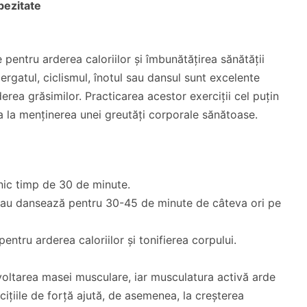
obezitate
e pentru arderea caloriilor și îmbunătățirea sănătății
lergatul, ciclismul, înotul sau dansul sunt excelente
rea grăsimilor. Practicarea acestor exerciții cel puțin
 la menținerea unei greutăți corporale sănătoase.
lnic timp de 30 de minute.
 sau dansează pentru 30-45 de minute de câteva ori pe
entru arderea caloriilor și tonifierea corpului.
voltarea masei musculare, iar musculatura activă arde
rcițiile de forță ajută, de asemenea, la creșterea