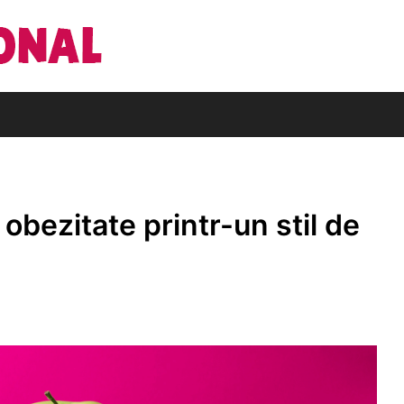
Din pasiune pentru cărți
Editura Națio
obezitate printr-un stil de