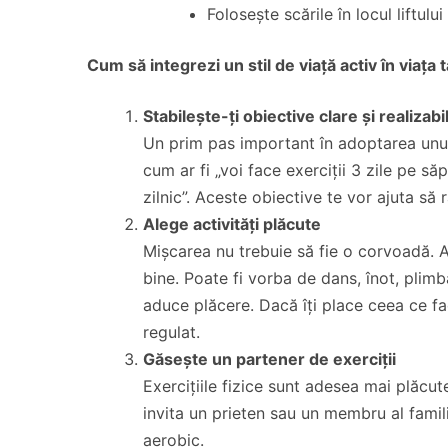
Folosește scările în locul liftulu
Cum să integrezi un stil de viață activ în viața t
Stabilește-ți obiective clare și realizabi
Un prim pas important în adoptarea unui st
cum ar fi „voi face exerciții 3 zile pe 
zilnic”. Aceste obiective te vor ajuta să r
Alege activități plăcute
Mișcarea nu trebuie să fie o corvoadă. Ale
bine. Poate fi vorba de dans, înot, plimbăr
aduce plăcere. Dacă îți place ceea ce fac
regulat.
Găsește un partener de exerciții
Exercițiile fizice sunt adesea mai plăcut
invita un prieten sau un membru al familie
aerobic.