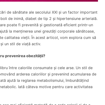
ări de sănătate ale secolului XXI și un factor important
boli de inimă, diabet de tip 2 și hipertensiune arterială.
re poate fi prevenită și gestionată eficient printr-un
ă ajută la menținerea unei greutăți corporale sănătoase,
e calitatea vieții. În acest articol, vom explora cum să
i un stil de viață activ.
tru prevenirea obezității?
bru între caloriile consumate și cele arse. Un stil de
promovând arderea caloriilor și prevenind acumularea de
lată ajută la reglarea metabolismului, îmbunătățind
 metabolic. Iată câteva motive pentru care activitatea
te cea mai eficientă metodă de a arde calorii și de a