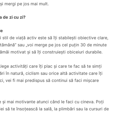
i și mergi pe jos mai mult.
a de zi cu zi?
le
il de viață activ este să îți stabilești obiective clare,
săptămână” sau „voi merge pe jos cel puțin 30 de minute
ămâi motivat și să îți construiești obiceiuri durabile.
ge activități care îți plac și care te fac să te simți
i în natură, ciclism sau orice altă activitate care îți
i, vei fi mai predispus să continui să faci mișcare
e și mai motivante atunci când le faci cu cineva. Poți
i să te însoțească la sală, la plimbări sau la cursuri de