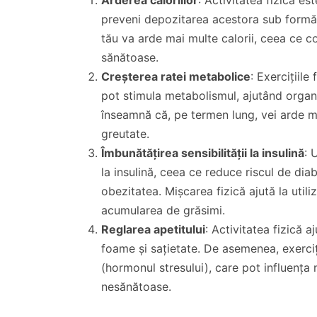
preveni depozitarea acestora sub formă 
tău va arde mai multe calorii, ceea ce c
sănătoase.
Creșterea ratei metabolice
: Exercițiil
pot stimula metabolismul, ajutând organi
înseamnă că, pe termen lung, vei arde ma
greutate.
Îmbunătățirea sensibilității la insulină
: 
la insulină, ceea ce reduce riscul de dia
obezitatea. Mișcarea fizică ajută la util
acumularea de grăsimi.
Reglarea apetitului
: Activitatea fizică 
foame și sațietate. De asemenea, exerciții
(hormonul stresului), care pot influența
nesănătoase.