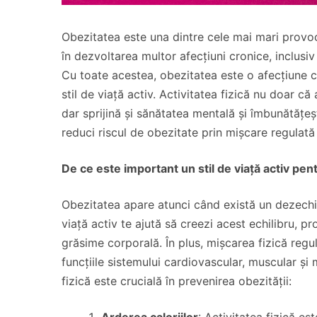
Obezitatea este una dintre cele mai mari provoc
în dezvoltarea multor afecțiuni cronice, inclusiv 
Cu toate acestea, obezitatea este o afecțiune ca
stil de viață activ. Activitatea fizică nu doar c
dar sprijină și sănătatea mentală și îmbunătățeșt
reduci riscul de obezitate prin mișcare regulată ș
De ce este important un stil de viață activ pen
Obezitatea apare atunci când există un dezechili
viață activ te ajută să creezi acest echilibru, 
grăsime corporală. În plus, mișcarea fizică regu
funcțiile sistemului cardiovascular, muscular și
fizică este crucială în prevenirea obezității:
Arderea caloriilor
: Activitatea fizică es