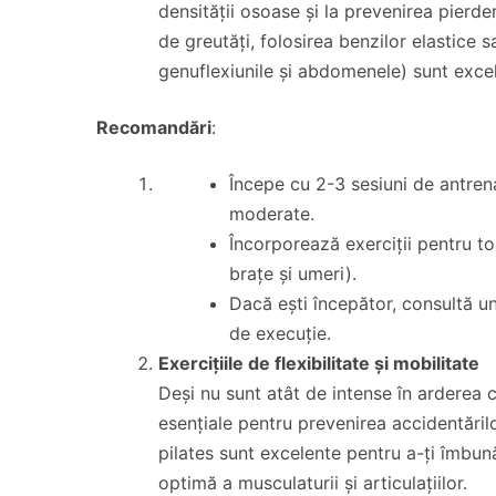
densității osoase și la prevenirea pierde
de greutăți, folosirea benzilor elastice s
genuflexiunile și abdomenele) sunt exce
Recomandări
:
Începe cu 2-3 sesiuni de antren
moderate.
Încorporează exerciții pentru t
brațe și umeri).
Dacă ești începător, consultă un
de execuție.
Exercițiile de flexibilitate și mobilitate
Deși nu sunt atât de intense în arderea cal
esențiale pentru prevenirea accidentăril
pilates sunt excelente pentru a-ți îmbunăt
optimă a musculaturii și articulațiilor.