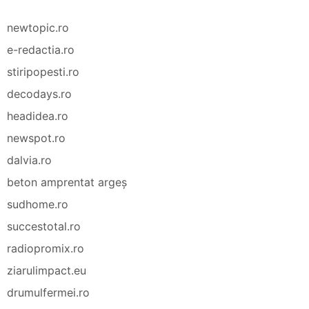
newtopic.ro
e-redactia.ro
stiripopesti.ro
decodays.ro
headidea.ro
newspot.ro
dalvia.ro
beton amprentat argeș
sudhome.ro
succestotal.ro
radiopromix.ro
ziarulimpact.eu
drumulfermei.ro