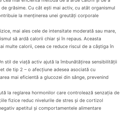
de grăsime. Cu cât ești mai activ, cu atât organismul
ontribuie la menținerea unei greutăți corporale
e fizice, mai ales cele de intensitate moderată sau mare,
smul să ardă calorii chiar și în repaus. Aceasta
i multe calorii, ceea ce reduce riscul de a câștiga în
Un stil de viață activ ajută la îmbunătățirea sensibilității
bet de tip 2 – o afecțiune adesea asociată cu
izarea mai eficientă a glucozei din sânge, prevenind
ajută la reglarea hormonilor care controlează senzația de
le fizice reduc nivelurile de stres și de cortizol
 negativ apetitul și comportamentele alimentare