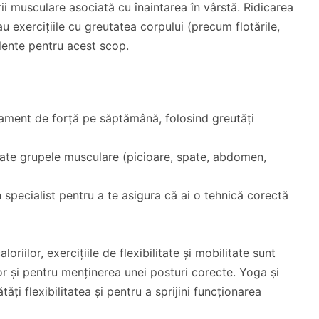
rii musculare asociată cu înaintarea în vârstă. Ridicarea
au exercițiile cu greutatea corpului (precum flotările,
lente pentru acest scop.
ament de forță pe săptămână, folosind greutăți
oate grupele musculare (picioare, spate, abdomen,
 specialist pentru a te asigura că ai o tehnică corectă
oriilor, exercițiile de flexibilitate și mobilitate sunt
or și pentru menținerea unei posturi corecte. Yoga și
ăți flexibilitatea și pentru a sprijini funcționarea