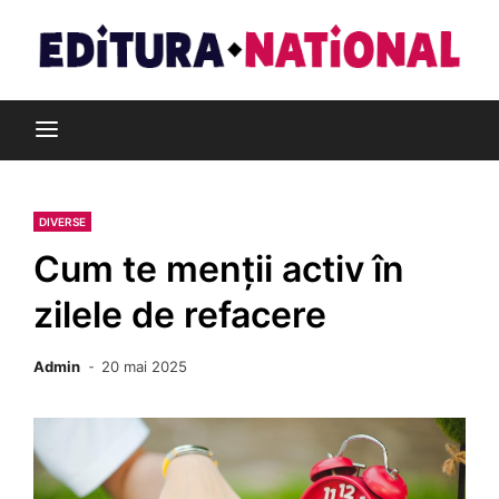
Skip
to
content
Din pasiune pentru cărți
Editura Național
DIVERSE
Cum te menții activ în
zilele de refacere
Admin
20 mai 2025