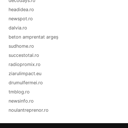
decodays.ro
headidea.ro
newspot.ro
dalvia.ro
beton amprentat argeș
sudhome.ro
succestotal.ro
radiopromix.ro
ziarulimpact.eu
drumulfermei.ro
tmblog.ro
newsinfo.ro
noulantreprenor.ro