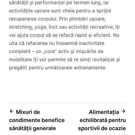
sănătății și performanței pe termen lung, iar
activitățile ușoare sunt cheia pentru a sprijini
recuperarea corpului. Prin plimbări ușoare,
stretching, yoga, înot sau activități recreative, îți
vei ajuta corpul să se refacă rapid și eficient. Nu
uita că refacerea nu înseamnă inactivitate
completă – un „core” activ și mișcările de
mobilitate îți vor permite să te simți revitalizat și
pregătit pentru următoarele antrenamente.
Navigare
Mixuri de
Alimentația
condimente benefice
echilibrată pentru
în
sănătății generale
sportivii de ocazie
articole