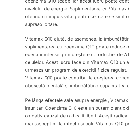
coenzima Q10 scade, iar acest lucru poate contr
nivelului de energie. Suplimentarea cu Vitamax Q
oferind un impuls vital pentru cei care se simt o
suprasolicitare.
Vitamax Q10 ajută, de asemenea, la îmbunătățire
suplimentarea cu coenzima Q10 poate reduce obo
exerciții intense, prin creșterea producției de A
celulelor. Acest lucru face din Vitamax Q10 un a
urmează un program de exerciții fizice regulat. D
Vitamax Q10 poate contribui la creșterea concen
oboseală mentală și îmbunătățind capacitatea 
Pe lângă efectele sale asupra energiei, Vitamax 
imunitar. Coenzima Q10 este un puternic antioxid
oxidativ cauzat de radicalii liberi. Acești radica
mai susceptibil la infecții și boli. Vitamax Q10 p