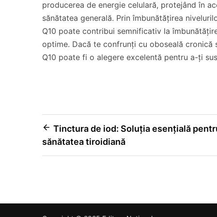
producerea de energie celulară, protejând în ace
sănătatea generală. Prin îmbunătățirea nivelurilo
Q10 poate contribui semnificativ la îmbunătățirea
optime. Dacă te confrunți cu oboseală cronică sa
Q10 poate fi o alegere excelentă pentru a-ți su
Navigare
Tinctura de iod: Soluția esențială pentr
sănătatea tiroidiană
în
articole