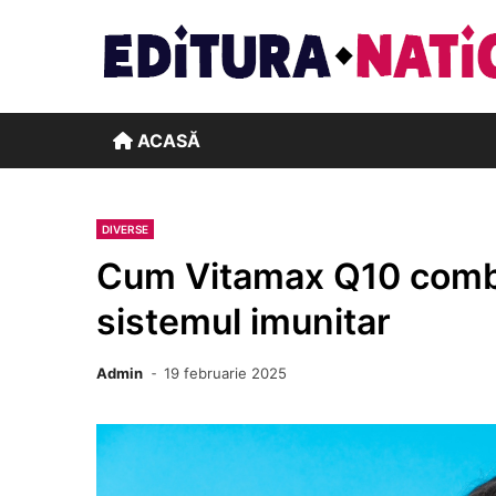
Skip
to
content
ACASĂ
DIVERSE
Cum Vitamax Q10 comba
sistemul imunitar
Admin
19 februarie 2025