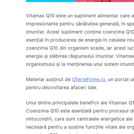
Vitamax Q10 este un supliment alimentar care a c
impresionante pentru sănătatea generală, în spec
imunitar. Acest supliment conține coenzima Q10
esențial în producerea de energie în celulele n
coenzima Q10 din organism scade, iar acest luc
energie și slăbirea răspunsului imunitar. Vitamax
organismului și la menținerea unui sistem imunit
Material susținut de
OferteFirme.ro
, un portal u
pentru dezvoltarea afaceri tale.
Unul dintre principalele beneficii ale Vitamax 
Coenzima Q10 este esențială pentru procesul de 
mitocondrii, care sunt centralele energetice ale
necesară pentru a susține funcțiile vitale ale o