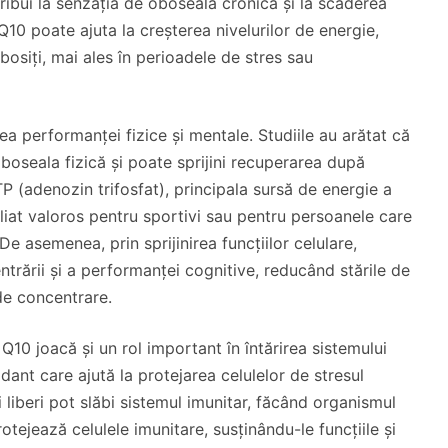
ibui la senzația de oboseală cronică și la scăderea
10 poate ajuta la creșterea nivelurilor de energie,
bosiți, mai ales în perioadele de stres sau
a performanței fizice și mentale. Studiile au arătat că
seala fizică și poate sprijini recuperarea după
TP (adenozin trifosfat), principala sursă de energie a
liat valoros pentru sportivi sau pentru persoanele care
e asemenea, prin sprijinirea funcțiilor celulare,
trării și a performanței cognitive, reducând stările de
de concentrare.
Q10 joacă și un rol important în întărirea sistemului
ant care ajută la protejarea celulelor de stresul
li liberi pot slăbi sistemul imunitar, făcând organismul
rotejează celulele imunitare, susținându-le funcțiile și