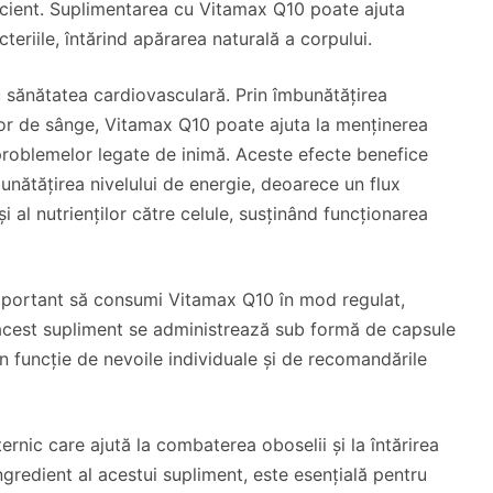
ficient. Suplimentarea cu Vitamax Q10 poate ajuta
teriile, întărind apărarea naturală a corpului.
 sănătatea cardiovasculară. Prin îmbunătățirea
elor de sânge, Vitamax Q10 poate ajuta la menținerea
 problemelor legate de inimă. Aceste efecte benefice
mbunătățirea nivelului de energie, deoarece un flux
i al nutrienților către celule, susținând funcționarea
important să consumi Vitamax Q10 în mod regulat,
 acest supliment se administrează sub formă de capsule
n funcție de nevoile individuale și de recomandările
rnic care ajută la combaterea oboselii și la întărirea
ngredient al acestui supliment, este esențială pentru