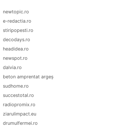
newtopic.ro
e-redactia.ro
stiripopesti.ro
decodays.ro
headidea.ro
newspot.ro
dalvia.ro
beton amprentat argeș
sudhome.ro
succestotal.ro
radiopromix.ro
ziarulimpact.eu
drumulfermei.ro