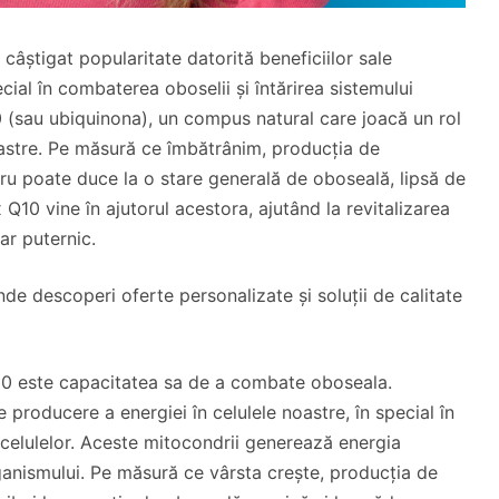
âștigat popularitate datorită beneficiilor sale
ial în combaterea oboselii și întărirea sistemului
 (sau ubiquinona), un compus natural care joacă un rol
oastre. Pe măsură ce îmbătrânim, producția de
ru poate duce la o stare generală de oboseală, lipsă de
 Q10 vine în ajutorul acestora, ajutând la revitalizarea
ar puternic.
nde descoperi oferte personalizate și soluții de calitate
Q10 este capacitatea sa de a combate oboseala.
producere a energiei în celulele noastre, în special în
 celulelor. Aceste mitocondrii generează energia
rganismului. Pe măsură ce vârsta crește, producția de