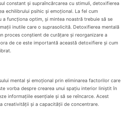
sul constant și supraîncărcarea cu stimuli, detoxifierea
 echilibrului psihic și emoțional. La fel cum
u a funcționa optim, și mintea noastră trebuie să se
mații inutile care o suprasolicită. Detoxifierea mentală
n proces conștient de curățare și reorganizare a
plora de ce este importantă această detoxifiere și cum
ibrat.
lui mental și emoțional prin eliminarea factorilor care
e vorba despre crearea unui spațiu interior liniștit în
e informațiile esențiale și să se reîncarce. Acest
a creativității și a capacității de concentrare.