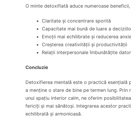
O minte detoxifiată aduce numeroase beneficii, 
Claritate și concentrare sporită
Capacitate mai bună de luare a deciziilo
Emoții mai echilibrate și reducerea anxie
Creșterea creativității și productivității
Relații interpersonale îmbunătățite dato
Concluzie
Detoxifierea mentală este o practică esențială p
a menține o stare de bine pe termen lung. Prin r
unui spațiu interior calm, ne oferim posibilitat
fericiți și mai sănătoși. Integrarea acestor pract
echilibrată și armonioasă.