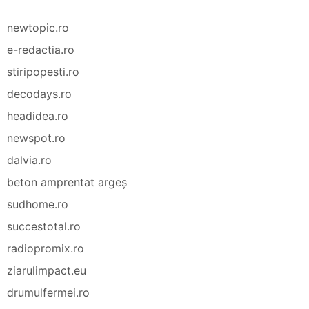
newtopic.ro
e-redactia.ro
stiripopesti.ro
decodays.ro
headidea.ro
newspot.ro
dalvia.ro
beton amprentat argeș
sudhome.ro
succestotal.ro
radiopromix.ro
ziarulimpact.eu
drumulfermei.ro