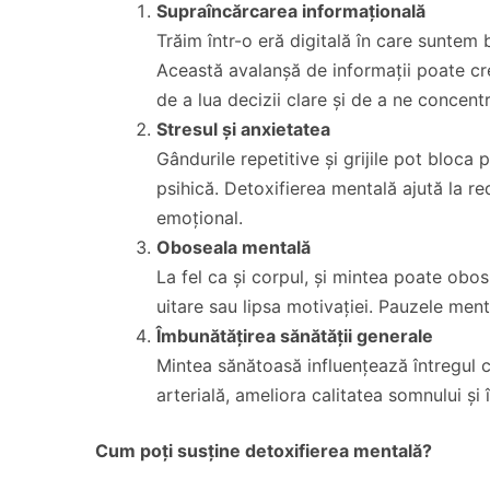
Supraîncărcarea informațională
Trăim într-o eră digitală în care suntem 
Această avalanșă de informații poate cre
de a lua decizii clare și de a ne concentr
Stresul și anxietatea
Gândurile repetitive și grijile pot bloca
psihică. Detoxifierea mentală ajută la red
emoțional.
Oboseala mentală
La fel ca și corpul, și mintea poate obos
uitare sau lipsa motivației. Pauzele ment
Îmbunătățirea sănătății generale
Mintea sănătoasă influențează întregul 
arterială, ameliora calitatea somnului și î
Cum poți susține detoxifierea mentală?