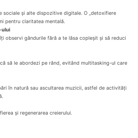
sociale și alte dispozitive digitale. O „detoxifiere
uni pentru claritatea mentală.
-ului
îți observi gândurile fără a te lăsa copleșit și să reduci
rcă să le abordezi pe rând, evitând multitasking-ul care
ări în natură sau ascultarea muzicii, astfel de activități
ă.
erea și regenerarea creierului.