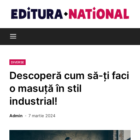
Skip
to
content
Din pasiune pentru cărți
Editura Național
DIVERSE
Descoperă cum să-ți faci
o masuță în stil
industrial!
Admin
7 martie 2024