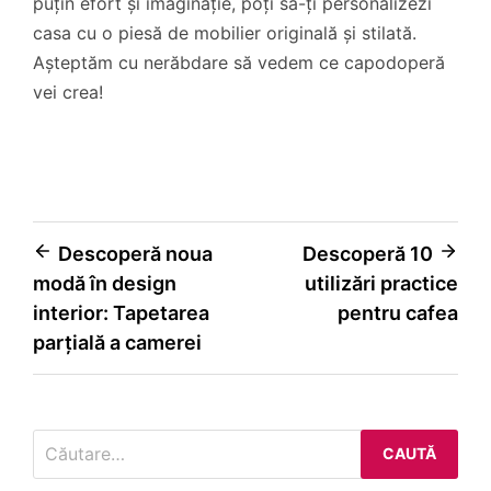
puțin efort și imaginație, poți să-ți personalizezi
casa cu o piesă de mobilier originală și stilată.
Așteptăm cu nerăbdare să vedem ce capodoperă
vei crea!
Navigare
Descoperă noua
Descoperă 10
modă în design
utilizări practice
în
interior: Tapetarea
pentru cafea
articole
parțială a camerei
Caută
după: