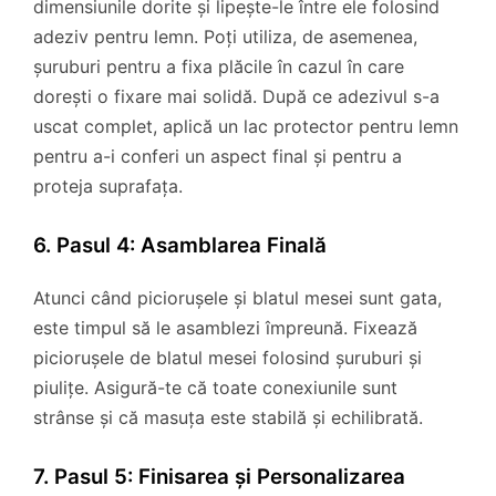
dimensiunile dorite și lipește-le între ele folosind
adeziv pentru lemn. Poți utiliza, de asemenea,
șuruburi pentru a fixa plăcile în cazul în care
dorești o fixare mai solidă. După ce adezivul s-a
uscat complet, aplică un lac protector pentru lemn
pentru a-i conferi un aspect final și pentru a
proteja suprafața.
6. Pasul 4: Asamblarea Finală
Atunci când piciorușele și blatul mesei sunt gata,
este timpul să le asamblezi împreună. Fixează
piciorușele de blatul mesei folosind șuruburi și
piulițe. Asigură-te că toate conexiunile sunt
strânse și că masuța este stabilă și echilibrată.
7. Pasul 5: Finisarea și Personalizarea