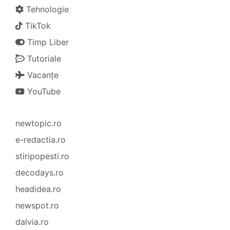
Tehnologie
TikTok
Timp Liber
Tutoriale
Vacanțe
YouTube
newtopic.ro
e-redactia.ro
stiripopesti.ro
decodays.ro
headidea.ro
newspot.ro
dalvia.ro