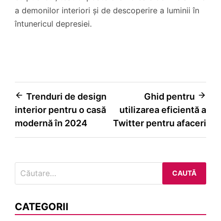
a demonilor interiori și de descoperire a luminii în
întunericul depresiei.
Navigare
Trenduri de design
Ghid pentru
interior pentru o casă
utilizarea eficientă a
în
modernă în 2024
Twitter pentru afaceri
articole
Caută
după:
CATEGORII