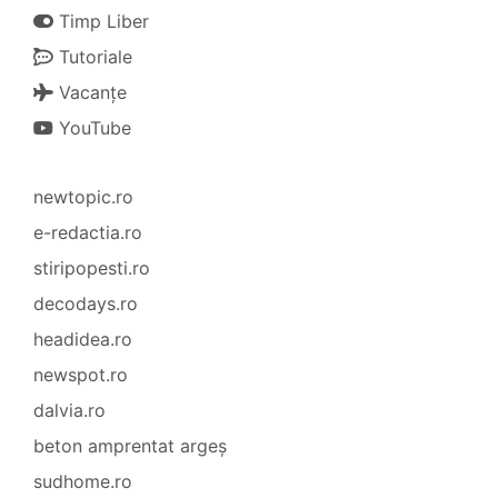
Timp Liber
Tutoriale
Vacanțe
YouTube
newtopic.ro
e-redactia.ro
stiripopesti.ro
decodays.ro
headidea.ro
newspot.ro
dalvia.ro
beton amprentat argeș
sudhome.ro