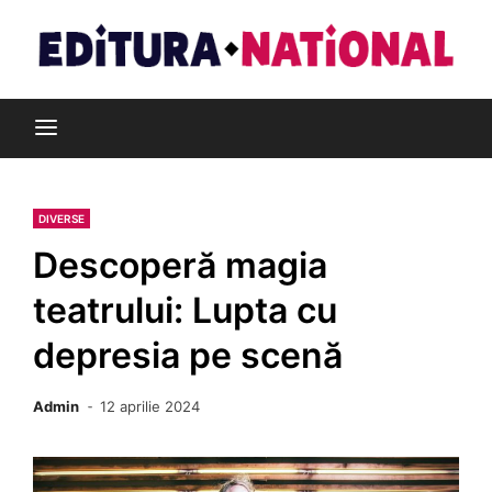
Skip
to
content
Din pasiune pentru cărți
Editura Național
DIVERSE
Descoperă magia
teatrului: Lupta cu
depresia pe scenă
Admin
12 aprilie 2024