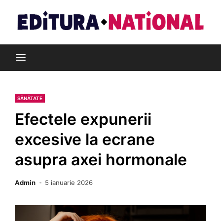
Skip
to
content
Din pasiune pentru cărți
Editura Național
SĂNĂTATE
Efectele expunerii
excesive la ecrane
asupra axei hormonale
Admin
5 ianuarie 2026