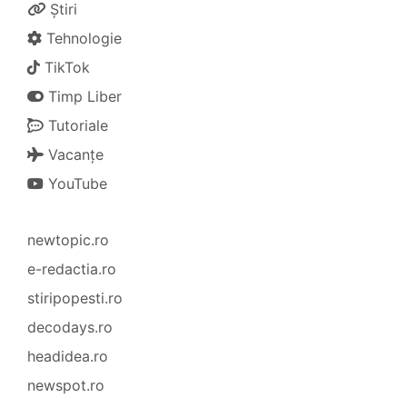
Știri
Tehnologie
TikTok
Timp Liber
Tutoriale
Vacanțe
YouTube
newtopic.ro
e-redactia.ro
stiripopesti.ro
decodays.ro
headidea.ro
newspot.ro