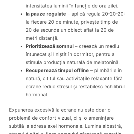
intensitatea luminii în funcție de ora zilei.
Ia pauze regulate
– aplică regula 20-20-20:
la fiecare 20 de minute, privește timp de
20 de secunde un obiect aflat la 20 de
metri distanță.
Prioritizează somnul
– creează un mediu
întunecat și liniștit în dormitor, pentru a
stimula producția naturală de melatonină.
Recuperează timpul offline
– plimbările în
natură, cititul sau activitățile relaxante fără
ecrane reduc stresul și restabilesc echilibrul
hormonal.
Expunerea excesivă la ecrane nu este doar o
problemă de confort vizual, ci și o amenințare
subtilă la adresa axei hormonale. Lumina albastră,
stresul digital și lipsa somnului afectează secreția