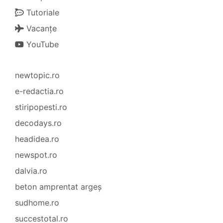
Tutoriale
Vacanțe
YouTube
newtopic.ro
e-redactia.ro
stiripopesti.ro
decodays.ro
headidea.ro
newspot.ro
dalvia.ro
beton amprentat argeș
sudhome.ro
succestotal.ro