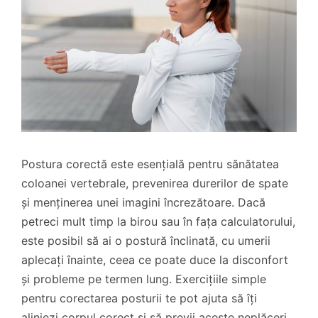
Postura corectă este esențială pentru sănătatea
coloanei vertebrale, prevenirea durerilor de spate
și menținerea unei imagini încrezătoare. Dacă
petreci mult timp la birou sau în fața calculatorului,
este posibil să ai o postură înclinată, cu umerii
aplecați înainte, ceea ce poate duce la disconfort
și probleme pe termen lung. Exercițiile simple
pentru corectarea posturii te pot ajuta să îți
aliniezi corpul corect și să previi aceste neplăceri.