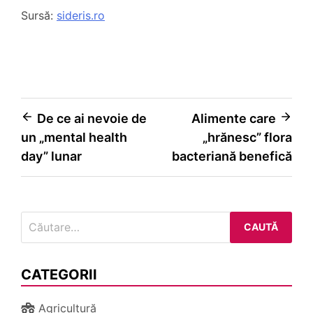
Sursă:
sideris.ro
Navigare
De ce ai nevoie de
Alimente care
un „mental health
„hrănesc” flora
în
day” lunar
bacteriană benefică
articole
Caută
după:
CATEGORII
Agricultură