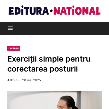
Skip
to
content
Din pasiune pentru cărți
Editura Național
DIVERSE
Exerciții simple pentru
corectarea posturii
Admin
28 mai 2025