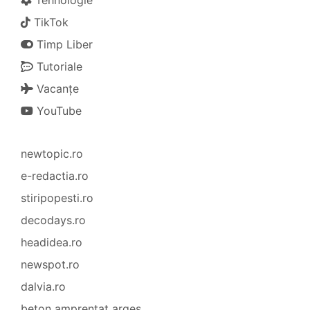
Tehnologie
TikTok
Timp Liber
Tutoriale
Vacanțe
YouTube
newtopic.ro
e-redactia.ro
stiripopesti.ro
decodays.ro
headidea.ro
newspot.ro
dalvia.ro
beton amprentat argeș