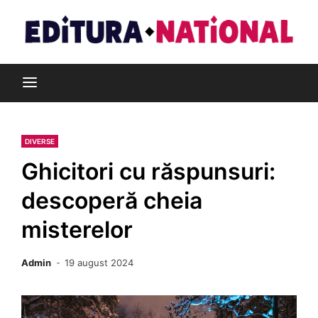
Skip
to
content
Din pasiune pentru cărți
Editura Național
DIVERSE
Ghicitori cu răspunsuri:
descoperă cheia
misterelor
Admin
19 august 2024