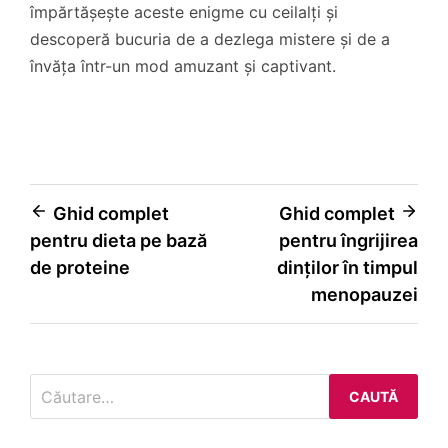
împărtășește aceste enigme cu ceilalți și
descoperă bucuria de a dezlega mistere și de a
învăța într-un mod amuzant și captivant.
Navigare
Ghid complet
Ghid complet
pentru dieta pe bază
pentru îngrijirea
în
de proteine
dinților în timpul
articole
menopauzei
Caută
după: