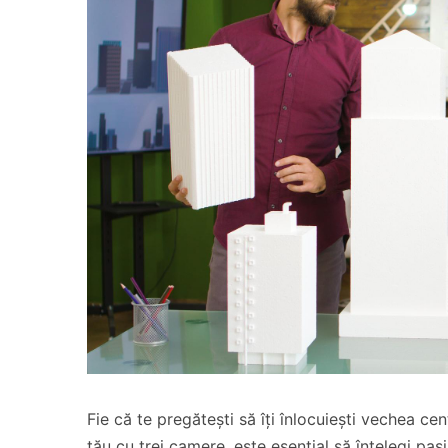
Fie că te pregătești să îți înlocuiești vechea c
tău cu trei camere, este esențial să înțelegi paș