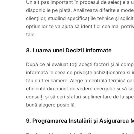
Un alt pas important în procesul de selecție a 
disponibile pe piață. Analizează diferitele model
clienților, studiind specificațiile tehnice și sol
opțiunilor te va ajuta să identifici cea mai potri
tale.
8. Luarea unei Decizii Informate
După ce ai evaluat toți acești factori și ai compa
informată în ceea ce privește achiziționarea și 
tău cu trei camere. Alege o centrală termică care
eficientă din punct de vedere energetic și să se
consulți și să ceri sfaturi suplimentare de la sp
bună alegere posibilă.
9. Programarea Instalării și Asigurarea