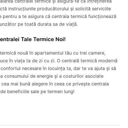
alarea centralei termice și asigură-te că întreținerea
ă instrucțiunile producătorului și solicită serviciile
mice pentru a te asigura că centrala termică funcționează
punzător pe toată durata sa de viață.
Centralei Tale Termice Noi!
a termică nouă în apartamentul tău cu trei camere,
uce în viața ta de zi cu zi. O centrală termică modernă
 confortul necesare în locuința ta, dar te va ajuta și să
a consumului de energie și a costurilor asociate
aci cea mai bună alegere în ceea ce privește centrala
de beneficiile sale pe termen lung!