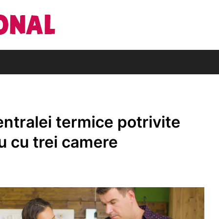
Din pasiune pentru cărți
Editura Națio
ntralei termice potrivite
u cu trei camere