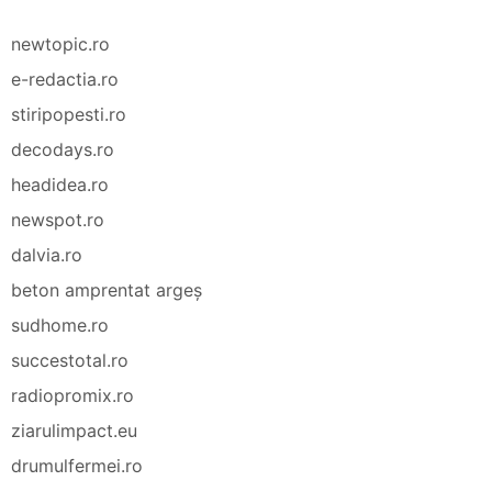
newtopic.ro
e-redactia.ro
stiripopesti.ro
decodays.ro
headidea.ro
newspot.ro
dalvia.ro
beton amprentat argeș
sudhome.ro
succestotal.ro
radiopromix.ro
ziarulimpact.eu
drumulfermei.ro