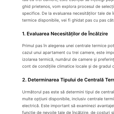
ghid prietenos, vom explora procesul de selecție
specifice. De la evaluarea necesităților tale de î
termice disponibile, vei fi ghidat pas cu pas căt
1. Evaluarea Necesităților de Încălzire
Primul pas în alegerea unei centrale termice potri
cazul unui apartament cu trei camere, este impor
izolarea termică, numărul de camere și preferinț
cont de condițiile climatice locale și de gradul de
2. Determinarea Tipului de Centrală Term
Următorul pas este să determini tipul de centra
multe opțiuni disponibile, inclusiv centrale ter
electrică. Este important să examinezi avantajel
funcție de nevoile tale de încălzire, de costuri ș