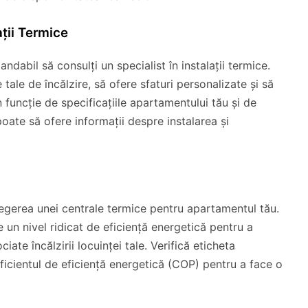
ații Termice
dabil să consulți un specialist în instalații termice.
 tale de încălzire, să ofere sfaturi personalizate și să
funcție de specificațiile apartamentului tău și de
oate să ofere informații despre instalarea și
legerea unei centrale termice pentru apartamentul tău.
un nivel ridicat de eficiență energetică pentru a
ate încălzirii locuinței tale. Verifică eticheta
ficientul de eficiență energetică (COP) pentru a face o