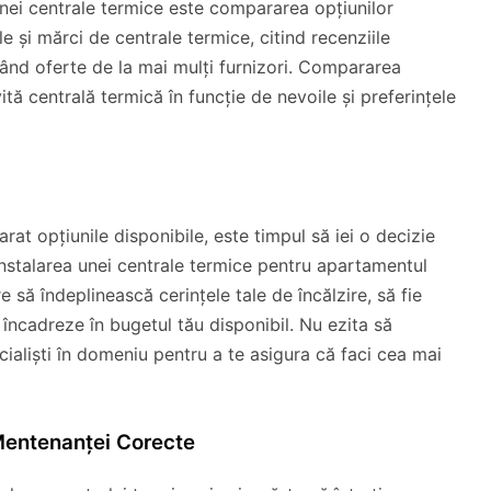
unei centrale termice este compararea opțiunilor
e și mărci de centrale termice, citind recenziile
icitând oferte de la mai mulți furnizori. Compararea
vită centrală termică în funcție de nevoile și preferințele
rat opțiunile disponibile, este timpul să iei o decizie
instalarea unei centrale termice pentru apartamentul
 să îndeplinească cerințele tale de încălzire, să fie
 încadreze în bugetul tău disponibil. Nu ezita să
ecialiști în domeniu pentru a te asigura că faci cea mai
 Mentenanței Corecte