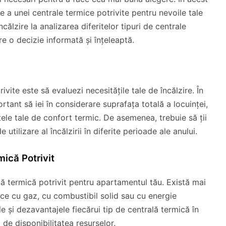
 a unei centrale termice potrivite pentru nevoile tale
ncălzire la analizarea diferitelor tipuri de centrale
re o decizie informată și înțeleaptă.
vite este să evaluezi necesitățile tale de încălzire. În
tant să iei în considerare suprafața totală a locuinței,
ele tale de confort termic. De asemenea, trebuie să ții
 utilizare al încălzirii în diferite perioade ale anului.
ică Potrivit
lă termică potrivit pentru apartamentul tău. Există mai
mice cu gaz, cu combustibil solid sau cu energie
e și dezavantajele fiecărui tip de centrală termică în
i de disponibilitatea resurselor.