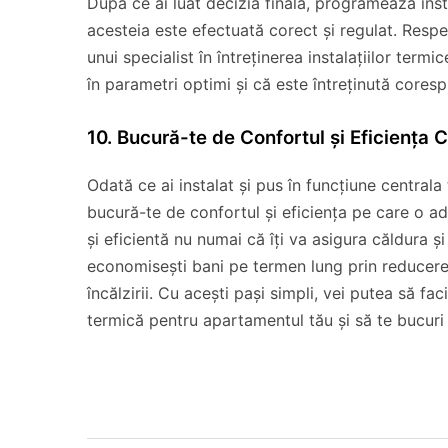
După ce ai luat decizia finală, programează inst
acesteia este efectuată corect și regulat. Respect
unui specialist în întreținerea instalațiilor ter
în parametri optimi și că este întreținută cores
10. Bucură-te de Confortul și Eficiența 
Odată ce ai instalat și pus în funcțiune central
bucură-te de confortul și eficiența pe care o ad
și eficientă nu numai că îți va asigura căldura și
economisești bani pe termen lung prin reducere
încălzirii. Cu acești pași simpli, vei putea să f
termică pentru apartamentul tău și să te bucuri 