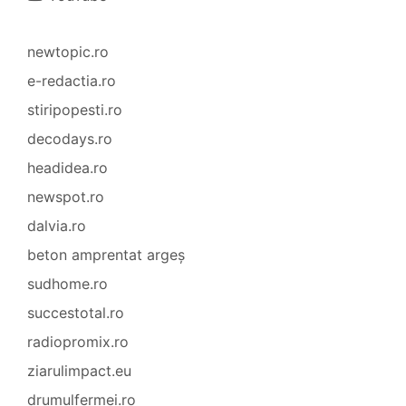
newtopic.ro
e-redactia.ro
stiripopesti.ro
decodays.ro
headidea.ro
newspot.ro
dalvia.ro
beton amprentat argeș
sudhome.ro
succestotal.ro
radiopromix.ro
ziarulimpact.eu
drumulfermei.ro