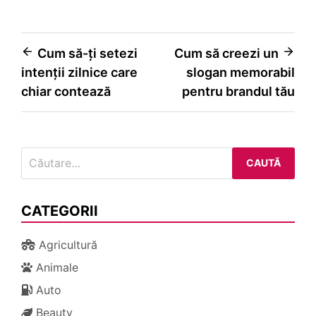
Navigare
Cum să-ți setezi
Cum să creezi un
intenții zilnice care
slogan memorabil
în
chiar contează
pentru brandul tău
articole
Caută
după:
CATEGORII
Agricultură
Animale
Auto
Beauty