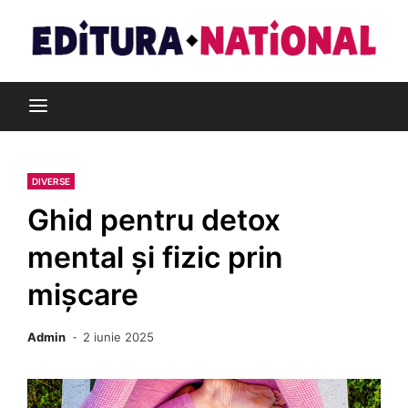
Skip
to
content
Din pasiune pentru cărți
Editura Național
DIVERSE
Ghid pentru detox
mental și fizic prin
mișcare
Admin
2 iunie 2025