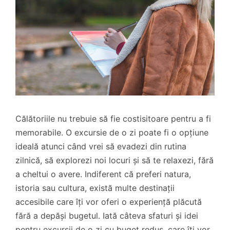
Călătoriile nu trebuie să fie costisitoare pentru a fi
memorabile. O excursie de o zi poate fi o opțiune
ideală atunci când vrei să evadezi din rutina
zilnică, să explorezi noi locuri și să te relaxezi, fără
a cheltui o avere. Indiferent că preferi natura,
istoria sau cultura, există multe destinații
accesibile care îți vor oferi o experiență plăcută
fără a depăși bugetul. Iată câteva sfaturi și idei
pentru excursii de o zi cu buget redus, care îți vor