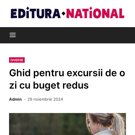
Skip
to
content
Din pasiune pentru cărți
Editura Național
DIVERSE
Ghid pentru excursii de o
zi cu buget redus
Admin
29 noiembrie 2024