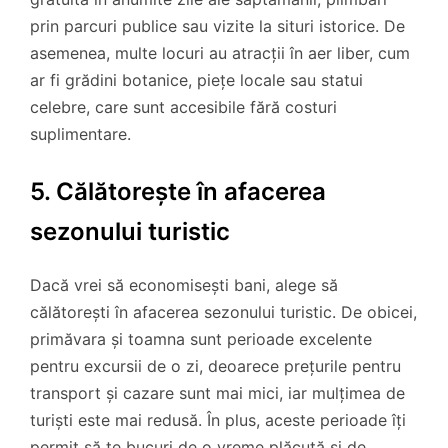
prin parcuri publice sau vizite la situri istorice. De
asemenea, multe locuri au atracții în aer liber, cum
ar fi grădini botanice, piețe locale sau statui
celebre, care sunt accesibile fără costuri
suplimentare.
5. Călătorește în afacerea
sezonului turistic
Dacă vrei să economisești bani, alege să
călătorești în afacerea sezonului turistic. De obicei,
primăvara și toamna sunt perioade excelente
pentru excursii de o zi, deoarece prețurile pentru
transport și cazare sunt mai mici, iar mulțimea de
turiști este mai redusă. În plus, aceste perioade îți
permit să te bucuri de o vreme plăcută și de