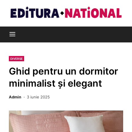
Skip
to
content
Din pasiune pentru cărți
Editura Național
DIVERSE
Ghid pentru un dormitor
minimalist și elegant
Admin
3 iunie 2025