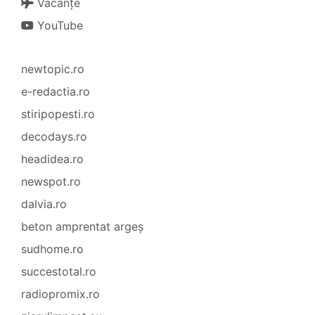
Vacanțe
YouTube
newtopic.ro
e-redactia.ro
stiripopesti.ro
decodays.ro
headidea.ro
newspot.ro
dalvia.ro
beton amprentat argeș
sudhome.ro
succestotal.ro
radiopromix.ro