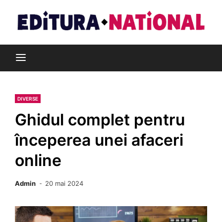
Skip
to
content
Din pasiune pentru cărți
Editura Național
DIVERSE
Ghidul complet pentru
începerea unei afaceri
online
Admin
20 mai 2024