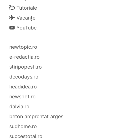
Tutoriale
Vacanțe
YouTube
newtopic.ro
e-redactia.ro
stiripopesti.ro
decodays.ro
headidea.ro
newspot.ro
dalvia.ro
beton amprentat argeș
sudhome.ro
succestotal.ro