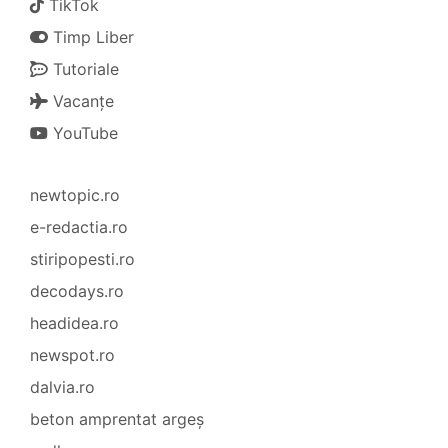
TikTok
Timp Liber
Tutoriale
Vacanțe
YouTube
newtopic.ro
e-redactia.ro
stiripopesti.ro
decodays.ro
headidea.ro
newspot.ro
dalvia.ro
beton amprentat argeș