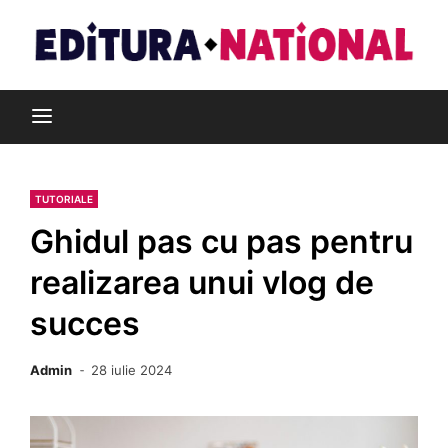
Skip
to
content
Din pasiune pentru cărți
Editura Național
TUTORIALE
Ghidul pas cu pas pentru
realizarea unui vlog de
succes
Admin
28 iulie 2024