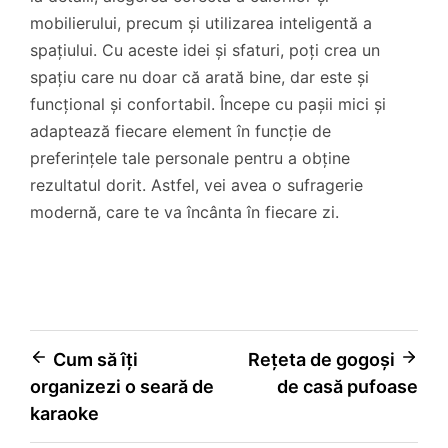
mobilierului, precum și utilizarea inteligentă a
spațiului. Cu aceste idei și sfaturi, poți crea un
spațiu care nu doar că arată bine, dar este și
funcțional și confortabil. Începe cu pașii mici și
adaptează fiecare element în funcție de
preferințele tale personale pentru a obține
rezultatul dorit. Astfel, vei avea o sufragerie
modernă, care te va încânta în fiecare zi.
Navigare
Cum să îți
Rețeta de gogoși
organizezi o seară de
de casă pufoase
în
karaoke
articole