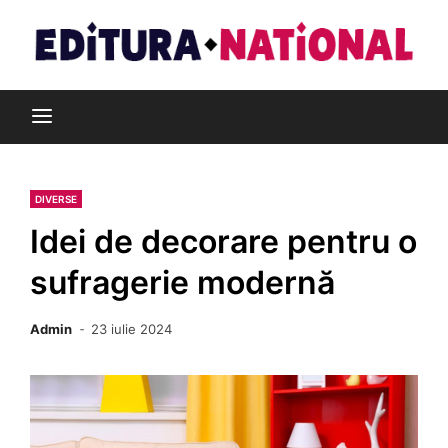
Skip
to
content
Din pasiune pentru cărți
Editura Național
DIVERSE
Idei de decorare pentru o
sufragerie modernă
Admin
23 iulie 2024