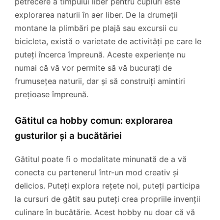
petrecere a timpului liber pentru cupluri este
explorarea naturii în aer liber. De la drumeții
montane la plimbări pe plajă sau excursii cu
bicicleta, există o varietate de activități pe care le
puteți încerca împreună. Aceste experiențe nu
numai că vă vor permite să vă bucurați de
frumusețea naturii, dar și să construiți amintiri
prețioase împreună.
Gătitul ca hobby comun: explorarea
gusturilor și a bucătăriei
Gătitul poate fi o modalitate minunată de a vă
conecta cu partenerul într-un mod creativ și
delicios. Puteți explora rețete noi, puteți participa
la cursuri de gătit sau puteți crea propriile invenții
culinare în bucătărie. Acest hobby nu doar că vă