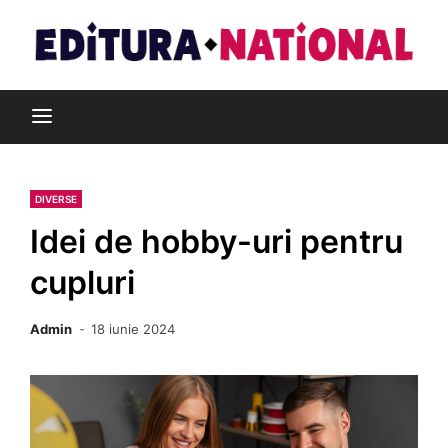
Skip
to
content
Din pasiune pentru cărți
Editura Național
DIVERSE
Idei de hobby-uri pentru
cupluri
Admin
18 iunie 2024