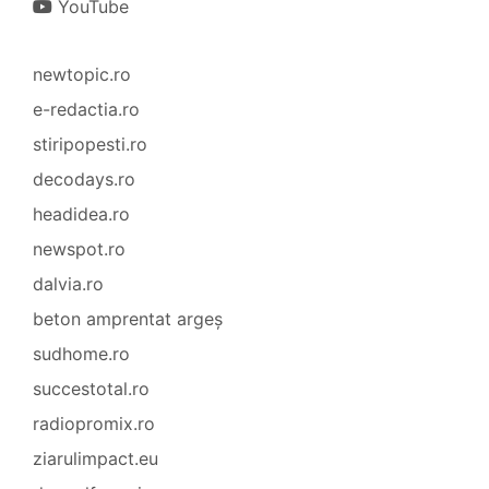
YouTube
newtopic.ro
e-redactia.ro
stiripopesti.ro
decodays.ro
headidea.ro
newspot.ro
dalvia.ro
beton amprentat argeș
sudhome.ro
succestotal.ro
radiopromix.ro
ziarulimpact.eu