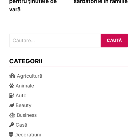
pentru ținutele de
sărbătorile în familie
articole
vară
Caută
după:
CATEGORII
Agricultură
Animale
Auto
Beauty
Business
Casă
Decorațiuni