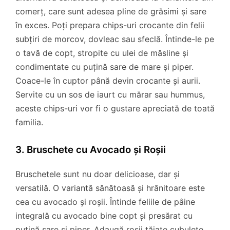
comerț, care sunt adesea pline de grăsimi și sare
în exces. Poți prepara chips-uri crocante din felii
subțiri de morcov, dovleac sau sfeclă. Întinde-le pe
o tavă de copt, stropite cu ulei de măsline și
condimentate cu puțină sare de mare și piper.
Coace-le în cuptor până devin crocante și aurii.
Servite cu un sos de iaurt cu mărar sau hummus,
aceste chips-uri vor fi o gustare apreciată de toată
familia.
3. Bruschete cu Avocado și Roșii
Bruschetele sunt nu doar delicioase, dar și
versatilă. O variantă sănătoasă și hrănitoare este
cea cu avocado și roșii. Întinde feliile de pâine
integrală cu avocado bine copt și presărat cu
puțină sare și piper. Adaugă roșii tăiate cubulețe,