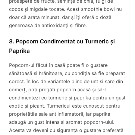
proaspete de fructe, semințe de chia, fulgi de
cocos și migdale tocate. Acest smoothie bowl nu
doar că arată minunat, dar și îți oferă o doză
generoasă de antioxidanți și fibre.
8. Popcorn Condimentat cu Turmeric și
Paprika
Popcorn-ul făcut în casă poate fi o gustare
sănătoasă și hrănitoare, cu condiția să fie preparat
corect. În loc de variantele pline de unt și sare din
comerț, poți pregăti popcorn acasă și să-l
condimentezi cu turmeric și paprika pentru un gust
exotic și picant. Turmericul este cunoscut pentru
proprietățile sale antiinflamatorii, iar paprika
adaugă un gust intens și aromat popcorn-ului.
Acesta va deveni cu siguranță o gustare preferată