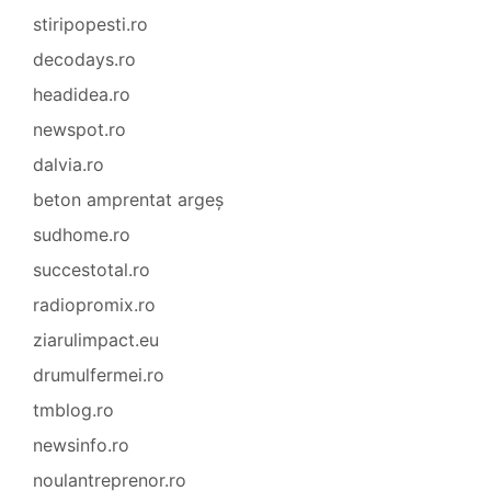
stiripopesti.ro
decodays.ro
headidea.ro
newspot.ro
dalvia.ro
beton amprentat argeș
sudhome.ro
succestotal.ro
radiopromix.ro
ziarulimpact.eu
drumulfermei.ro
tmblog.ro
newsinfo.ro
noulantreprenor.ro