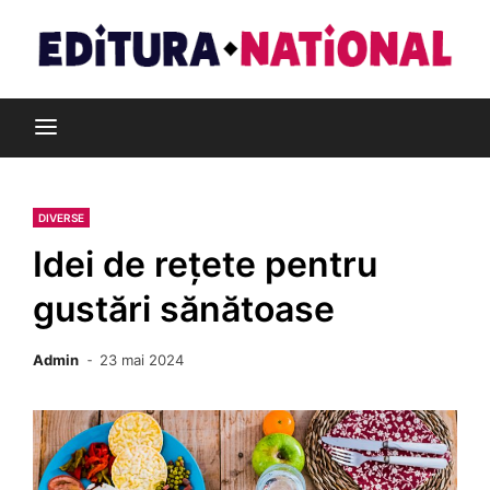
Skip
to
content
Din pasiune pentru cărți
Editura Național
DIVERSE
Idei de rețete pentru
gustări sănătoase
Admin
23 mai 2024