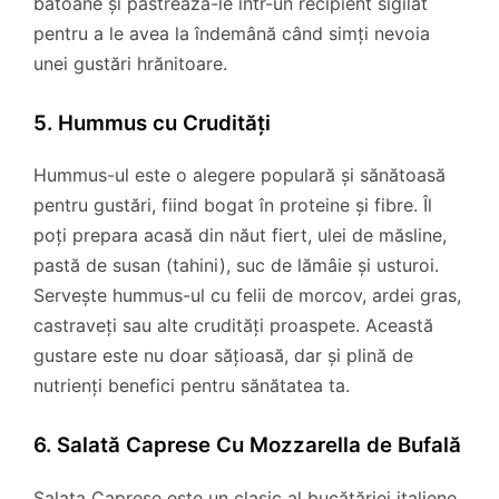
batoane și păstrează-le într-un recipient sigilat
pentru a le avea la îndemână când simți nevoia
unei gustări hrănitoare.
5. Hummus cu Crudități
Hummus-ul este o alegere populară și sănătoasă
pentru gustări, fiind bogat în proteine și fibre. Îl
poți prepara acasă din năut fiert, ulei de măsline,
pastă de susan (tahini), suc de lămâie și usturoi.
Servește hummus-ul cu felii de morcov, ardei gras,
castraveți sau alte crudități proaspete. Această
gustare este nu doar sățioasă, dar și plină de
nutrienți benefici pentru sănătatea ta.
6. Salată Caprese Cu Mozzarella de Bufală
Salata Caprese este un clasic al bucătăriei italiene,