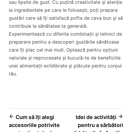
sau lipsite de gust. Cu puțină creativitate și atenție
la ingredientele pe care le folosești, poți prepara
gustări care să îți satisfacă pofta de ceva bun și să
contribuie la sănătatea ta generală.
Experimentează cu diferite combinații și tehnici de
preparare pentru a descoperi gustările sănătoase
care îți plac cel mai mult. Optează pentru opțiuni
naturale și neprocesate și bucură-te de beneficiile
unei alimentații echilibrate și plăcute pentru corpul
tău.
Navigare
Cum să îți alegi
Idei de activități
accesoriile potrivite
pentru a sărbători
în