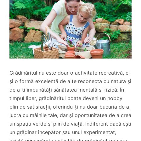
Grădinăritul nu este doar o activitate recreativă, ci
și o formă excelentă de a te reconecta cu natura și
de a-ți îmbunătăți sănătatea mentală și fizică. În
timpul liber, grădinăritul poate deveni un hobby
plin de satisfacții, oferindu-ți nu doar bucuria de a
lucra cu mâinile tale, dar și oportunitatea de a crea
un spațiu verde și plin de viață. Indiferent dacă ești
un grădinar începător sau unul experimentat,
există nenumărate activități de grădinărit pe care