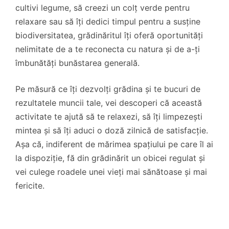
cultivi legume, să creezi un colț verde pentru
relaxare sau să îți dedici timpul pentru a susține
biodiversitatea, grădinăritul îți oferă oportunități
nelimitate de a te reconecta cu natura și de a-ți
îmbunătăți bunăstarea generală.
Pe măsură ce îți dezvolți grădina și te bucuri de
rezultatele muncii tale, vei descoperi că această
activitate te ajută să te relaxezi, să îți limpezești
mintea și să îți aduci o doză zilnică de satisfacție.
Așa că, indiferent de mărimea spațiului pe care îl ai
la dispoziție, fă din grădinărit un obicei regulat și
vei culege roadele unei vieți mai sănătoase și mai
fericite.