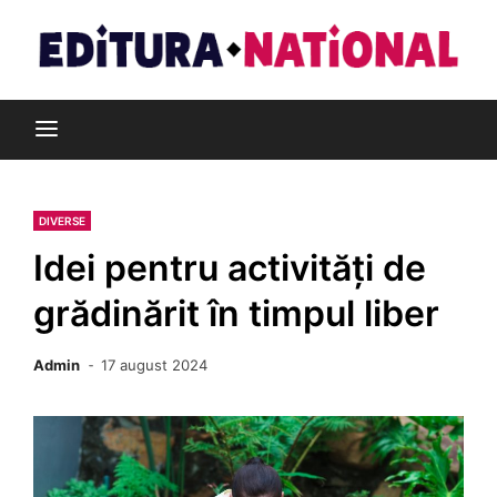
Skip
to
content
Din pasiune pentru cărți
Editura Național
DIVERSE
Idei pentru activități de
grădinărit în timpul liber
Admin
17 august 2024