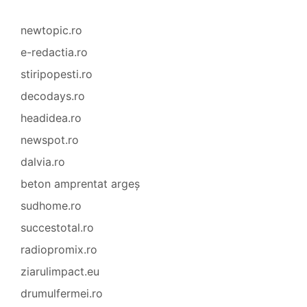
newtopic.ro
e-redactia.ro
stiripopesti.ro
decodays.ro
headidea.ro
newspot.ro
dalvia.ro
beton amprentat argeș
sudhome.ro
succestotal.ro
radiopromix.ro
ziarulimpact.eu
drumulfermei.ro