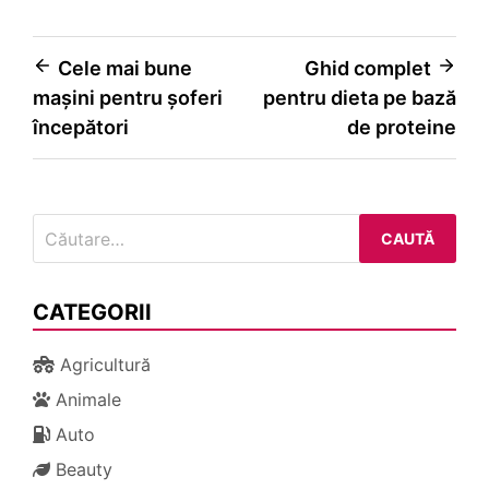
Navigare
Cele mai bune
Ghid complet
mașini pentru șoferi
pentru dieta pe bază
în
începători
de proteine
articole
Caută
după:
CATEGORII
Agricultură
Animale
Auto
Beauty